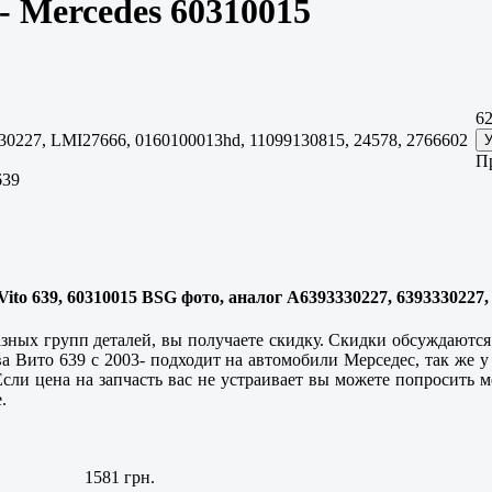
- Mercedes 60310015
62
0227, LMI27666, 0160100013hd, 11099130815, 24578, 2766602
П
639
Vito 639, 60310015 BSG фото, аналог A6393330227, 6393330227,
азных групп деталей, вы получаете скидку. Скидки обсуждаются 
ва Вито 639 с 2003- подходит на автомобили Мерседес, так же у
сли цена на запчасть вас не устраивает вы можете попросить 
.
1581 грн.