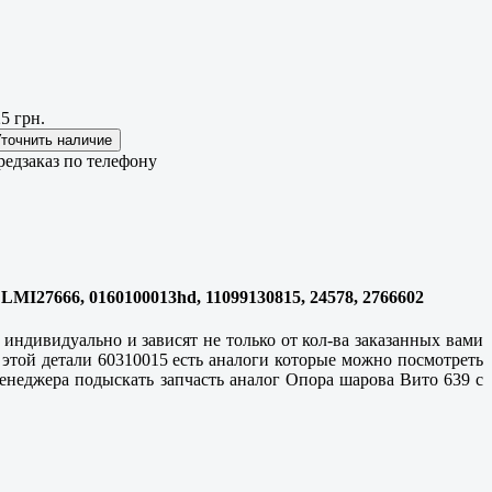
5 грн.
редзаказ по телефону
 LMI27666, 0160100013hd, 11099130815, 24578, 2766602
индивидуально и зависят не только от кол-ва заказанных вами
 этой детали 60310015 есть аналоги которые можно посмотреть
менеджера подыскать запчасть аналог Опора шарова Вито 639 с