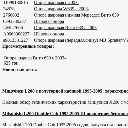
11099130815
Опора шаровая с 2003-
24578
Опора шарова W639 с 2003-
2766602
Опора шаровая нижняя Мерседес Вито 639
6393330227
Шаровая опора
LMI27666
Опора шаровая Вито 639 с 2003
A9063300227
Шаровая опора
a9013331227
Опора шаровая (передняя/снизу) MB Sprinter/V
Просмотренные товары:
Опора шарова Вито 639 с 2003-
625 грн.
Новостная лента
Мицубиси L200 с полуторной кабиной 1995-2005: характерис
Полный обзор технических характеристик Мицубиси Л200 с мот
Mitsubishi L200 Double Cab 1995-2005 III поколение: бензи
Mitsubishi L200 Double Cab 1995-2005 годов выпуска стал наст