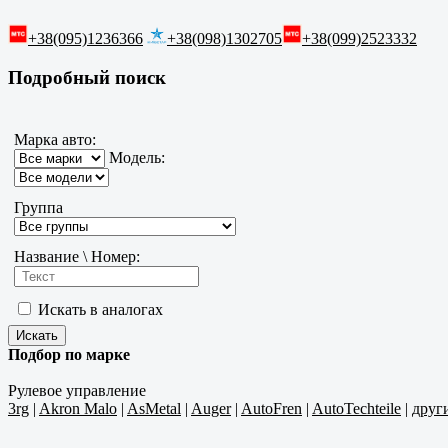
+38(095)1236366
+38(098)1302705
+38(099)2523332
Подробный поиск
Марка авто:
Модель:
Группа
Название \ Номер:
Искать в аналогах
Подбор по марке
Рулевое управление
3rg
|
Akron Malo
|
AsMetal
|
Auger
|
AutoFren
|
AutoTechteile
|
друг