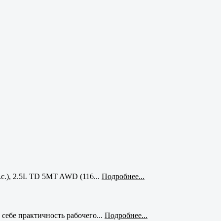
с.), 2.5L TD 5MT AWD (116...
Подробнее...
себе практичность рабочего...
Подробнее...