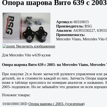
Опора шарова Вито 639 с 2003
Артикул:
60310015
Производитель:
BSG
Аналоги:
A6393330227, 639333
Применяемость:
Mercedes Viano, Mercedes Vito 
Увеличить изображение
Для Mercedes Vito w639 кузов
Опора шарова Вито 639 с 2003- на Mercedes Viano, Mercedes 
При покупке 2х и более запчастей рулевого управления или р
деталей, но и стоимости каждой из них. Запчасть Опора шаро
ниже в таблице кроссинга по номерам аналогов и названию. Е
2003- подешевле. Но не забывайте что дешевое не всем хорошее
Похожие товары:
0160100013HD
Опора шарова с 2003- (усиленная)