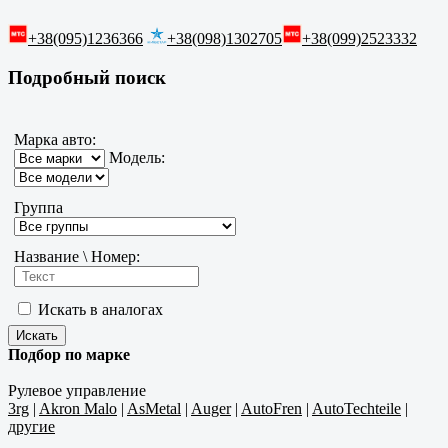
+38(095)1236366
+38(098)1302705
+38(099)2523332
Подробный поиск
Марка авто:
Модель:
Группа
Название \ Номер:
Искать в аналогах
Подбор по марке
Рулевое управление
3rg
|
Akron Malo
|
AsMetal
|
Auger
|
AutoFren
|
AutoTechteile
|
другие