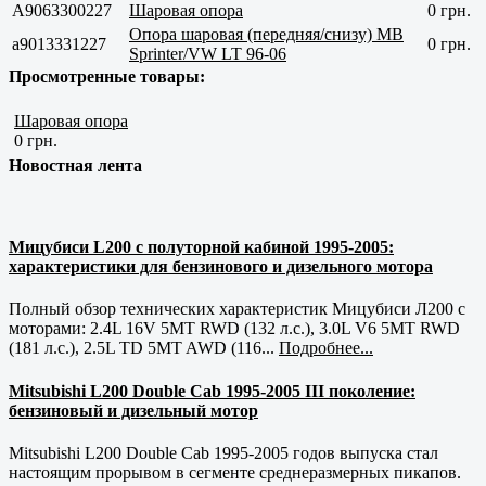
A9063300227
Шаровая опора
0 грн.
Опора шаровая (передняя/снизу) MB
a9013331227
0 грн.
Sprinter/VW LT 96-06
Просмотренные товары:
Шаровая опора
0 грн.
Новостная лента
Мицубиси L200 с полуторной кабиной 1995-2005:
характеристики для бензинового и дизельного мотора
Полный обзор технических характеристик Мицубиси Л200 с
моторами: 2.4L 16V 5MT RWD (132 л.с.), 3.0L V6 5MT RWD
(181 л.с.), 2.5L TD 5MT AWD (116...
Подробнее...
Mitsubishi L200 Double Cab 1995-2005 III поколение:
бензиновый и дизельный мотор
Mitsubishi L200 Double Cab 1995-2005 годов выпуска стал
настоящим прорывом в сегменте среднеразмерных пикапов.