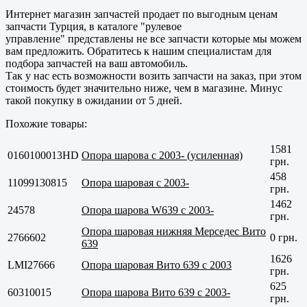
Интернет магазин запчастей продает по выгодным ценам
запчасти Турция, в каталоге "рулевое
управление" представлены не все запчасти которые мы можем
вам предложить. Обратитесь к нашим специалистам для
подбора запчастей на ваш автомобиль.
Так у нас есть возможности возить запчасти на заказ, при этом
стоимость будет значительно ниже, чем в магазине. Минус
такой покупку в ожидании от 5 дней.
Похожие товары:
1581
0160100013HD
Опора шарова с 2003- (усиленная)
грн.
458
11099130815
Опора шаровая с 2003-
грн.
1462
24578
Опора шарова W639 с 2003-
грн.
Опора шаровая нижняя Мерседес Вито
2766602
0 грн.
639
1626
LMI27666
Опора шаровая Вито 639 с 2003
грн.
625
60310015
Опора шарова Вито 639 с 2003-
грн.