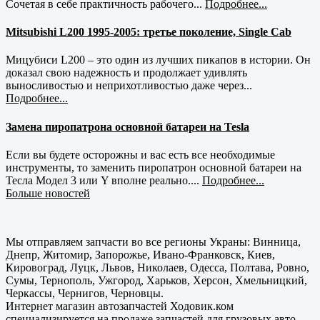
Сочетая в себе практичность рабочего...
Подробнее...
Mitsubishi L200 1995-2005: третье поколение, Single Cab
Мицубиси L200 – это один из лучших пикапов в истории. Он
доказал свою надежность и продолжает удивлять
выносливостью и неприхотливостью даже через...
Подробнее...
Замена пиропатрона основной батареи на Tesla
Если вы будете осторожны и вас есть все необходимые
инструменты, то заменить пиропатрон основной батареи на
Тесла Модел 3 или Y вполне реально....
Подробнее...
Больше новостей
Мы отправляем запчасти во все регионы Украны: Винница,
Днепр, Житомир, Запорожье, Ивано-Франковск, Киев,
Кировоград, Луцк, Львов, Николаев, Одесса, Полтава, Ровно,
Сумы, Тернополь, Ужгород, Харьков, Херсон, Хмельницкий,
Черкассы, Чернигов, Черновцы.
Интернет магазин автозапчастей Ходовик.ком
специализируется на продаже запчастей для грузовых авто,