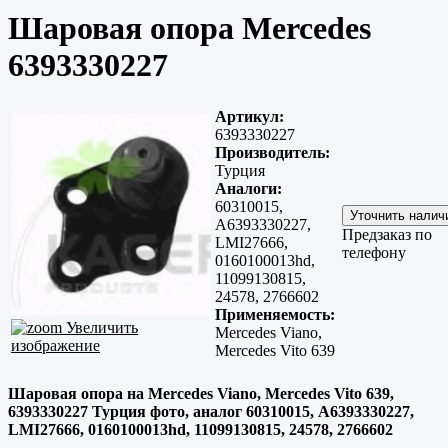
Шаровая опора Mercedes
6393330227
Артикул:
6393330227
Производитель:
Турция
Аналоги:
60310015,
A6393330227,
Предзаказ по
LMI27666,
телефону
0160100013hd,
11099130815,
24578, 2766602
Применяемость:
Увеличить
Mercedes Viano,
изображение
Mercedes Vito 639
Шаровая опора на Mercedes Viano, Mercedes Vito 639,
6393330227 Турция фото, аналог 60310015, A6393330227,
LMI27666, 0160100013hd, 11099130815, 24578, 2766602