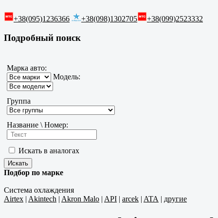
+38(095)1236366
+38(098)1302705
+38(099)2523332
Подробный поиск
Марка авто:
Модель:
Группа
Название \ Номер:
Искать в аналогах
Подбор по марке
Система охлаждения
Airtex
|
Akintech
|
Akron Malo
|
API
|
arcek
|
ATA
|
другие