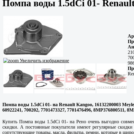
Помпа воды 1.5dCi 01- Renaul
Ар
Пр
Ан
21
70
Увеличить изображение
98
Пр
Re
Помпа воды 1.5dCi 01- на Renault Kangoo, 16132200003 Meyle
60922241, 700202, 7701473327, 7701476496, 8MP376800511, 8
Купить Помпа воды 1.5dCi 01- на Рено очень выгодно совмес
скидки. А постоянные покупатели имеют регулярные скидки о
сопутствующие товары, масла, фильтра, ремни, которые в широ