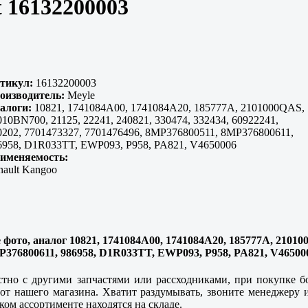
t 16132200003
тикул:
16132200003
оизводитель:
Meyle
алоги:
10821, 1741084A00, 1741084A20, 185777A, 2101000QAS,
010BN700, 21125, 22241, 240821, 330474, 332434, 60922241,
0202, 7701473327, 7701476496, 8MP376800511, 8MP376800611,
6958, D1R033TT, EWP093, P958, PA821, V4650006
именяемость:
nault Kangoo
 фото, аналог 10821, 1741084A00, 1741084A20, 185777A, 210100
MP376800611, 986958, D1R033TT, EWP093, P958, PA821, V46500
тно с другими запчастями или рассходниками, при покупке бо
т нашего магазина. Хватит раздумывать, звоните менеджеру и 
ком ассортименте находятся на складе.