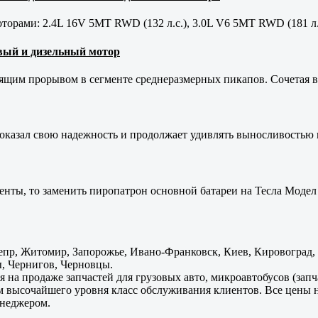
орами: 2.4L 16V 5MT RWD (132 л.с.), 3.0L V6 5MT RWD (181 л.
новый и дизельный мотор
оящим прорывом в сегменте среднеразмерных пикапов. Сочетая в 
оказал свою надежность и продолжает удивлять выносливостью 
енты, то заменить пиропатрон основной батареи на Тесла Модел 
пр, Житомир, Запорожье, Ивано-Франковск, Киев, Кировоград, Л
, Чернигов, Черновцы.
 на продаже запчастей для грузовых авто, микроавтобусов (зап
м высочайшего уровня класс обслуживания клиентов. Все цены 
енеджером.