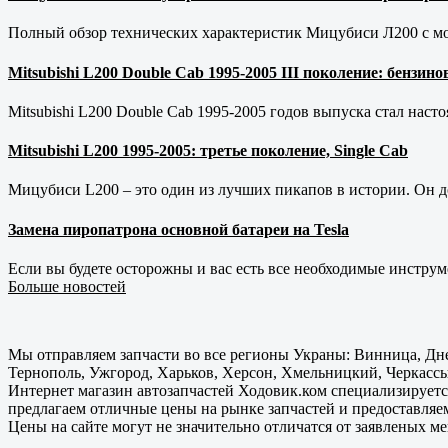
Полный обзор технических характеристик Мицубиси Л200 с мот
Mitsubishi L200 Double Cab 1995-2005 III поколение: бензи
Mitsubishi L200 Double Cab 1995-2005 годов выпуска стал наст
Mitsubishi L200 1995-2005: третье поколение, Single Cab
Мицубиси L200 – это один из лучших пикапов в истории. Он д
Замена пиропатрона основной батареи на Tesla
Если вы будете осторожны и вас есть все необходимые инструм
Больше новостей
Мы отправляем запчасти во все регионы Украны: Винница, Дне
Тернополь, Ужгород, Харьков, Херсон, Хмельницкий, Черкассы
Интернет магазин автозапчастей Ходовик.ком специализируется
предлагаем отличные цены на рынке запчастей и предоставляе
Цены на сайте могут не значительно отличатся от заявленых м