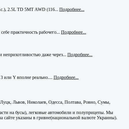
с.), 2.5L TD 5MT AWD (116...
Подробнее...
себе практичность рабочего...
Подробнее...
и неприхотливостью даже через...
Подробнее...
3 или Y вполне реально....
Подробнее...
уцк, Львов, Николаев, Одесса, Полтава, Ровно, Сумы,
части на бусы), легковые автомобили и полуприцепы. Мы
на сайте указаны в гривне(национальной валюте Украины).