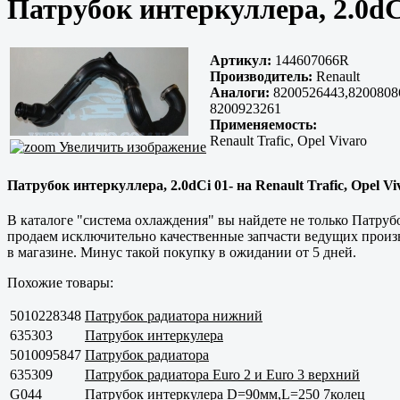
Патрубок интеркуллера, 2.0dC
Артикул:
144607066R
Производитель:
Renault
Аналоги:
8200526443,8200808
8200923261
Применяемость:
Renault Trafic, Opel Vivaro
Увеличить изображение
Патрубок интеркуллера, 2.0dCi 01- на Renault Trafic, Opel V
В каталоге "система охлаждения" вы найдете не только Патрубо
продаем исключительно
качественные
запчасти ведущих произв
в магазине. Минус такой покупку в ожидании от 5 дней.
Похожие товары:
5010228348
Патрубок радиатора нижний
635303
Патрубок интеркулера
5010095847
Патрубок радиатора
635309
Патрубок радиатора Euro 2 и Euro 3 верхний
G044
Патрубок интеркулера D=90мм,L=250 7колец