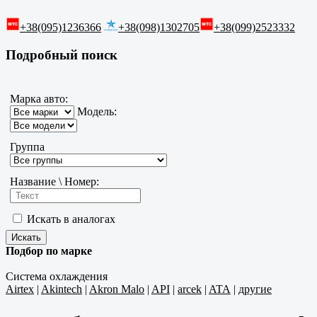
+38(095)1236366
+38(098)1302705
+38(099)2523332
Подробный поиск
Марка авто:
Модель:
Группа
Название \ Номер:
Искать в аналогах
Подбор по марке
Система охлаждения
Airtex
|
Akintech
|
Akron Malo
|
API
|
arcek
|
ATA
|
другие