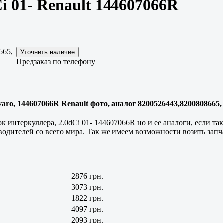
i 01- Renault 144607066R
665,
Предзаказ по телефону
ivaro, 144607066R Renault фото, аналог 8200526443,8200808665,
к интеркуллера, 2.0dCi 01- 144607066R но и ее аналоги, если т
одителей со всего мира. Так же имеем возможности возить запчас
2876 грн.
3073 грн.
1822 грн.
4097 грн.
2093 грн.