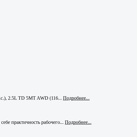
с.), 2.5L TD 5MT AWD (116...
Подробнее...
себе практичность рабочего...
Подробнее...