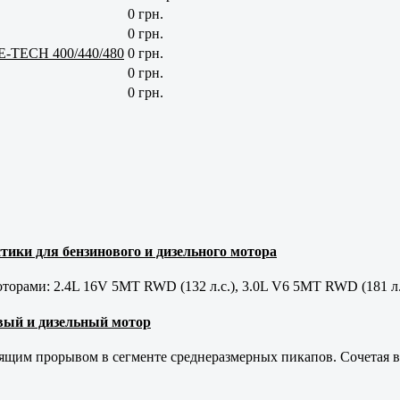
0 грн.
0 грн.
/E-TECH 400/440/480
0 грн.
0 грн.
0 грн.
тики для бензинового и дизельного мотора
орами: 2.4L 16V 5MT RWD (132 л.с.), 3.0L V6 5MT RWD (181 л.
новый и дизельный мотор
оящим прорывом в сегменте среднеразмерных пикапов. Сочетая в 