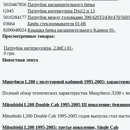
5010467856
Патрубок расширительного бачка
G045
Патрубок интеркулера Dxi12 и 13
5010284177
Патрубок между головками 390/420TI/430/470/560
03664
Бачёк стеклоомывателя 01-06
8200048024
Крышка бачка расширительного Kangoo 01-
Просмотренные товары:
Патрубок интеркуллера, 2.0dCi 01-
0 грн.
Новостная лента
Мицубиси L200 с полуторной кабиной 1995-2005: характерис
Полный обзор технических характеристик Мицубиси Л200 с мот
Mitsubishi L200 Double Cab 1995-2005 III поколение: бензи
Mitsubishi L200 Double Cab 1995-2005 годов выпуска стал наст
Mitsubishi L200 1995-2005: третье поколение, Single Cab