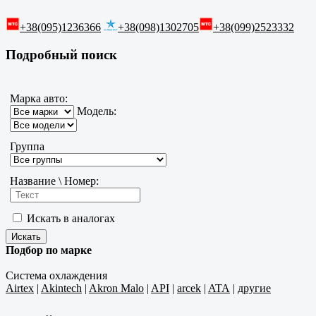
+38(095)1236366
+38(098)1302705
+38(099)2523332
Подробный поиск
Марка авто:
Модель:
Группа
Название \ Номер:
Искать в аналогах
Подбор по марке
Система охлаждения
Airtex
|
Akintech
|
Akron Malo
|
API
|
arcek
|
ATA
|
другие