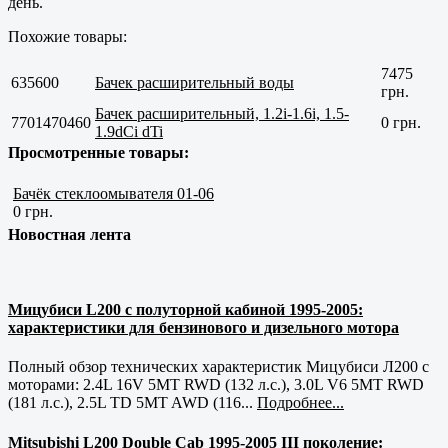
день.
Похожие товары:
7475
635600
Бачек расширительный воды
грн.
Бачек раcширительный, 1.2i-1.6i, 1.5-
7701470460
0 грн.
1.9dCi dTi
Просмотренные товары:
Бачёк стеклоомывателя 01-06
0 грн.
Новостная лента
Мицубиси L200 с полуторной кабиной 1995-2005:
характеристики для бензинового и дизельного мотора
Полный обзор технических характеристик Мицубиси Л200 с
моторами: 2.4L 16V 5MT RWD (132 л.с.), 3.0L V6 5MT RWD
(181 л.с.), 2.5L TD 5MT AWD (116...
Подробнее...
Mitsubishi L200 Double Cab 1995-2005 III поколение: