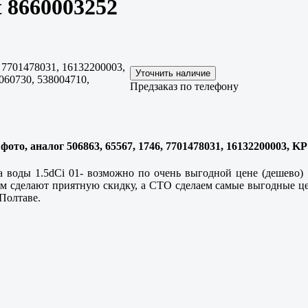
t 8660003252
 7701478031, 16132200003,
060730, 538004710,
Предзаказ по телефону
 фото, аналог 506863, 65567, 1746, 7701478031, 16132200003, 
 воды 1.5dCi 01- возможно по очень выгодной цене (дешево)
м сделают приятную скидку, а СТО сделаем самые выгодные цен
 Полтаве.