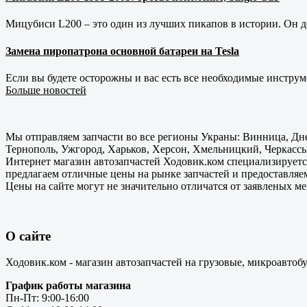
Мицубиси L200 – это один из лучших пикапов в истории. Он д
Замена пиропатрона основной батареи на Tesla
Если вы будете осторожны и вас есть все необходимые инструм
Больше новостей
Мы отправляем запчасти во все регионы Украны: Винница, Дне
Тернополь, Ужгород, Харьков, Херсон, Хмельницкий, Черкассы
Интернет магазин автозапчастей Ходовик.ком специализируется
предлагаем отличные цены на рынке запчастей и предоставляе
Цены на сайте могут не значительно отличатся от заявленых м
О сайте
Ходовик.ком - магазин автозапчастей на грузовые, микроавтоб
График работы магазина
Пн-Пт: 9:00-16:00