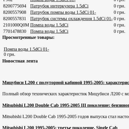
8200775694
Патрубок интеркулера 1.5dCi
0 грн.
8200557908
Патрубок помпы воды 1.5dCi 01-
0 грн.
8200557831
Патрубок системы охлаждения 1.5dCi 01-
0 грн.
2101000Q0M
Помпа воды 1.5dCi
0 грн.
7701478830
Помпа воды 1.5dCi
0 грн.
Просмотренные товары:
Помпа воды 1.5dCi 01-
0 грн.
Новостная лента
Мицубиси L200 с полуторной кабиной 1995-2005: характерис
Полный обзор технических характеристик Мицубиси Л200 с мот
Mitsubishi L200 Double Cab 1995-2005 III поколение: бензи
Mitsubishi L200 Double Cab 1995-2005 годов выпуска стал наст
Mitsubishi L200 1995-2005: третье поколение, Single Cab