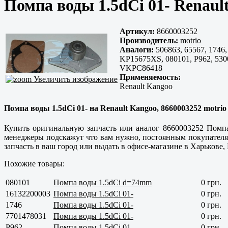
Помпа воды 1.5dCi 01- Renaul
Артикул:
8660003252
Производитель:
motrio
Аналоги:
506863, 65567, 1746,
KP15675XS, 080101, P962, 530
VKPC86418
Применяемость:
Увеличить изображение
Renault Kangoo
Помпа воды 1.5dCi 01- на Renault Kangoo, 8660003252 motrio
Купить оригинальную запчасть или аналог 8660003252 Помпа
менеджеры подскажут что вам нужно, постоянным покупателя
запчасть в ваш город или выдать в офисе-магазине в Харькове,
Похожие товары:
080101
Помпа воды 1.5dCi d=74mm
0 грн.
16132200003
Помпа воды 1.5dCi 01-
0 грн.
1746
Помпа воды 1.5dCi 01-
0 грн.
7701478031
Помпа воды 1.5dCi 01-
0 грн.
P962
Помпа воды 1.5dCi 01-
0 грн.