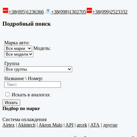
+38(095)1236366
+38(098)1302705
+38(099)2523332
Подробный поиск
Марка авто:
Модель:
Группа
Название \ Номер:
Искать в аналогах
Подбор по марке
Система охлаждения
Airtex
|
Akintech
|
Akron Malo
|
API
|
arcek
|
ATA
|
другие