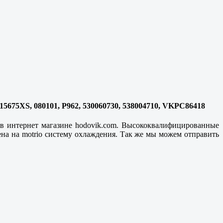
KP15675XS, 080101, P962, 530060730, 538004710, VKPC86418
 в интернет магазине hodovik.com. Высококвалифицированные
а на motrio систему охлаждения. Так же мы можем отправить