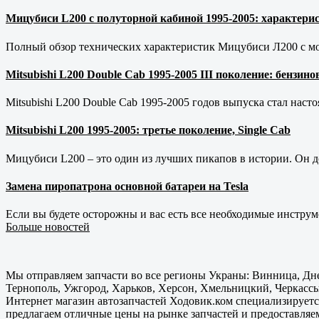
Мицубиси L200 с полуторной кабиной 1995-2005: характерис
Полный обзор технических характеристик Мицубиси Л200 с мот
Mitsubishi L200 Double Cab 1995-2005 III поколение: бензи
Mitsubishi L200 Double Cab 1995-2005 годов выпуска стал наст
Mitsubishi L200 1995-2005: третье поколение, Single Cab
Мицубиси L200 – это один из лучших пикапов в истории. Он д
Замена пиропатрона основной батареи на Tesla
Если вы будете осторожны и вас есть все необходимые инструм
Больше новостей
Мы отправляем запчасти во все регионы Украны: Винница, Дне
Тернополь, Ужгород, Харьков, Херсон, Хмельницкий, Черкассы
Интернет магазин автозапчастей Ходовик.ком специализируется
предлагаем отличные цены на рынке запчастей и предоставляе