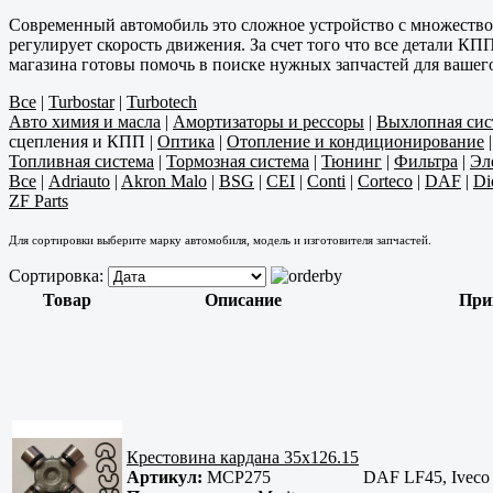
Современный автомобиль это сложное устройство с множество
регулирует скорость движения. За счет того что все детали К
магазина готовы помочь в поиске нужных запчастей для вашег
Все
|
Turbostar
|
Turbotech
Авто химия и масла
|
Амортизаторы и рессоры
|
Выхлопная сис
сцепления и КПП
|
Оптика
|
Отопление и кондиционирование
Топливная система
|
Тормозная система
|
Тюнинг
|
Фильтра
|
Эл
Все
|
Adriauto
|
Akron Malo
|
BSG
|
CEI
|
Conti
|
Corteco
|
DAF
|
Di
ZF Parts
Для сортировки выберите марку автомобиля, модель и изготовителя запчастей.
Сортировка:
Товар
Описание
При
Крестовина кардана 35x126.15
Артикул:
MCP275
DAF LF45, Iveco T