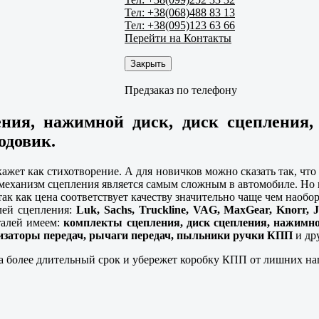
Тел: +38(068)488 83 13
Тел: +38(095)123 63 66
Перейти на Контакты
Закрыть
Предзаказ по телефону
ения, нажимной диск, диск сцепления
одовик.
кажет как стихотворение. А для новичков можно сказать так, чт
 механизм сцепления является самым сложным в автомобиле. Но 
ак как цена соответствует качеству значительно чаще чем наобо
лей сцепления:
Luk, Sachs, Truckline, VAG, MaxGear, Knorr, J
талей имеем:
комплекты сцепления, диск сцепления, нажимно
заторы передач, рычаги передач, пыльники ручки КПП
и др
а более длительный срок и убережет коробку КПП от лишних на