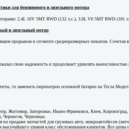
тики для бензинового и дизельного мотора
орами: 2.4L 16V 5MT RWD (132 л.с.), 3.0L V6 5MT RWD (181 л.
новый и дизельный мотор
оящим прорывом в сегменте среднеразмерных пикапов. Сочетая в 
оказал свою надежность и продолжает удивлять выносливостью 
енты, то заменить пиропатрон основной батареи на Тесла Модел 
пр, Житомир, Запорожье, Ивано-Франковск, Киев, Кировоград, Л
, Чернигов, Черновцы.
 на продаже запчастей для грузовых авто, микроавтобусов (зап
м высочайшего уровня класс обслуживания клиентов. Все цены 