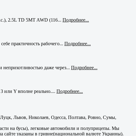
с.), 2.5L TD 5MT AWD (116...
Подробнее...
себе практичность рабочего...
Подробнее...
и неприхотливостью даже через...
Подробнее...
3 или Y вполне реально....
Подробнее...
уцк, Львов, Николаев, Одесса, Полтава, Ровно, Сумы,
части на бусы), легковые автомобили и полуприцепы. Мы
на сайте указаны в гривне(национальной валюте Украины).