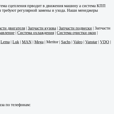
стема сцепления прводит в движения машину а система КПП
нты требуют регулярной замены и ухода. Наши менеджеры
асти двигателя
|
Запчасти кузова
|
Запчасти подвески
|
Запчасти
равление
|
Система охлаждения
|
Система очистки окон
|
|
Lema
|
Luk
|
MAN
|
Mega
|
Meritor
|
Sachs
|
Valeo
|
Vanstar
|
VDO
|
аза по телефонам: