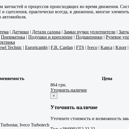
м запчастей и процессов происходящих во время движения. Си
ПП и сцепления, практически всегда, в движении, многие элеме
о автомобиля.
тема
|
Датчики
|
Детали салона
|
Замки ручки уплотнители
|
Запч
|
Пневматика
|
Подушки и крепление
|
Подшипники
|
Рулевое уп
ектрика
esel Technic
|
Euroricambi
|
F.B. Cardan
|
FTS
|
Iveco
|
Kanca
|
Knorr
меняемость
Цена
864 грн.
Уточнить наличие
×
Уточнить наличие
Уточните стоимость и возможность зак
urbostar, Iveco Turbotech
Тел: +38(099)252 33 32