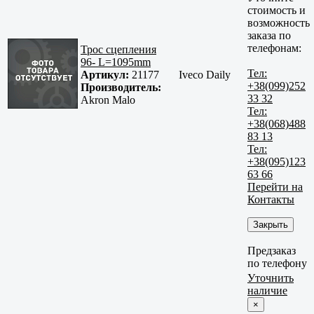
стоимость и
возможность
заказа по
телефонам:
Трос сцепления
96- L=1095mm
Тел:
Артикул:
21177
Iveco Daily
+38(099)252
Производитель:
33 32
Akron Malo
Тел:
+38(068)488
83 13
Тел:
+38(095)123
63 66
Перейти на
Контакты
Закрыть
Предзаказ
по телефону
Уточнить
наличие
×