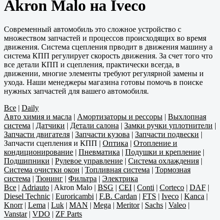
Akron Malo на Iveco
Современный автомобиль это сложное устройство с
множеством запчастей и процессов происходящих во время
движения. Система сцепления прводит в движения машину а
система КПП регулирует скорость движения. За счет того что
все детали КПП и сцепления, практически всегда, в
движении, многие элементы требуют регулярной замены и
ухода. Наши менеджеры магазина готовы помочь в поиске
нужных запчастей для вашего автомобиля.
Все
|
Daily
Авто химия и масла
|
Амортизаторы и рессоры
|
Выхлопная
система
|
Датчики
|
Детали салона
|
Замки ручки уплотнители
|
Запчасти двигателя
|
Запчасти кузова
|
Запчасти подвески
|
Запчасти сцепления и КПП
|
Оптика
|
Отопление и
кондиционирование
|
Пневматика
|
Подушки и крепление
|
Подшипники
|
Рулевое управление
|
Система охлаждения
|
Система очистки окон
|
Топливная система
|
Тормозная
система
|
Тюнинг
|
Фильтра
|
Электрика
Все
|
Adriauto
|
Akron Malo
|
BSG
|
CEI
|
Conti
|
Corteco
|
DAF
|
Diesel Technic
|
Euroricambi
|
F.B. Cardan
|
FTS
|
Iveco
|
Kanca
|
Knorr
|
Lema
|
Luk
|
MAN
|
Mega
|
Meritor
|
Sachs
|
Valeo
|
Vanstar
|
VDO
|
ZF Parts