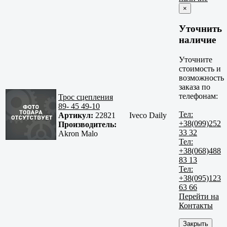
×
Уточнить
наличие
Уточните
стоимость и
возможность
заказа по
телефонам:
Трос сцепления
89- 45 49-10
Тел:
Артикул:
22821
Iveco Daily
+38(099)252
Производитель:
33 32
Akron Malo
Тел:
+38(068)488
83 13
Тел:
+38(095)123
63 66
Перейти на
Контакты
Закрыть