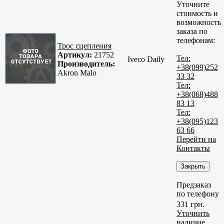
Уточните
стоимость и
возможность
заказа по
телефонам:
Трос сцепления
Артикул:
21752
Тел:
Iveco Daily
Производитель:
+38(099)252
Akron Malo
33 32
Тел:
+38(068)488
83 13
Тел:
+38(095)123
63 66
Перейти на
Контакты
Закрыть
Предзаказ
по телефону
331 грн.
Уточнить
наличие