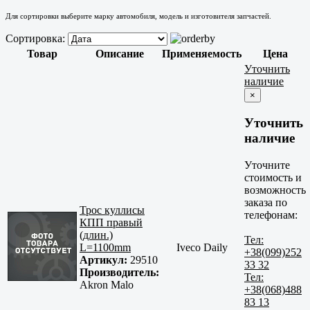
Для сортировки выберите марку автомобиля, модель и изготовителя запчастей.
Сортировка:
Товар
Описание
Применяемость
Цена
Уточнить
наличие
×
Уточнить
наличие
Уточните
стоимость и
возможность
заказа по
Трос куллисы
телефонам:
КПП правый
(длин.)
Тел:
L=1100mm
Iveco Daily
+38(099)252
Артикул:
29510
33 32
Производитель:
Тел:
Akron Malo
+38(068)488
83 13