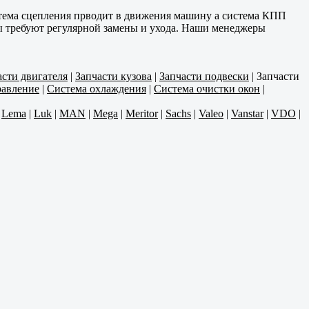
стема сцепления прводит в движения машину а система КПП
нты требуют регулярной замены и ухода. Наши менеджеры
асти двигателя
|
Запчасти кузова
|
Запчасти подвески
|
Запчасти
равление
|
Система охлаждения
|
Система очистки окон
|
|
Lema
|
Luk
|
MAN
|
Mega
|
Meritor
|
Sachs
|
Valeo
|
Vanstar
|
VDO
|