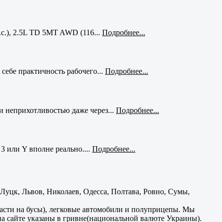
с.), 2.5L TD 5MT AWD (116...
Подробнее...
себе практичность рабочего...
Подробнее...
и неприхотливостью даже через...
Подробнее...
3 или Y вполне реально....
Подробнее...
уцк, Львов, Николаев, Одесса, Полтава, Ровно, Сумы,
части на бусы), легковые автомобили и полуприцепы. Мы
на сайте указаны в гривне(национальной валюте Украины).