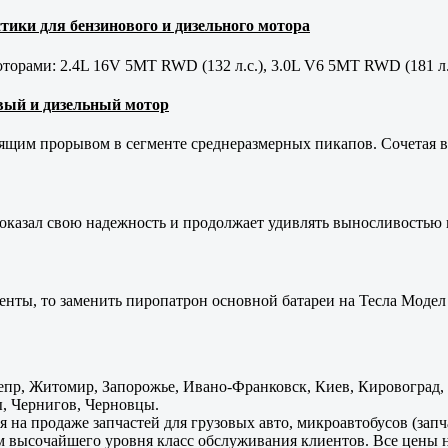
тики для бензинового и дизельного мотора
орами: 2.4L 16V 5MT RWD (132 л.с.), 3.0L V6 5MT RWD (181 л.
новый и дизельный мотор
оящим прорывом в сегменте среднеразмерных пикапов. Сочетая в 
оказал свою надежность и продолжает удивлять выносливостью 
енты, то заменить пиропатрон основной батареи на Тесла Модел 
пр, Житомир, Запорожье, Ивано-Франковск, Киев, Кировоград, Л
, Чернигов, Черновцы.
 на продаже запчастей для грузовых авто, микроавтобусов (зап
м высочайшего уровня класс обслуживания клиентов. Все цены 