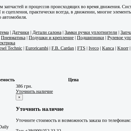
м запчастей и процессов происходящих во время движения. Си
ПП и сцепления, практически всегда, в движении, многие элеме
о автомобиля.
тема
|
Датчики
|
Детали салона
|
Замки ручки уплотнители
|
Запч
|
Пневматика
|
Подушки и крепление
|
Подшипники
|
Рулевое уп
ектрика
esel Technic
|
Euroricambi
|
F.B. Cardan
|
FTS
|
Iveco
|
Kanca
|
Knorr
емость
Цена
386 грн.
Уточнить наличие
×
Уточнить наличие
Уточните стоимость и возможность заказа по телефонам:
Daily
Тел: +38(099)252 33 32