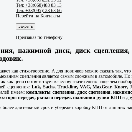
Тел: +38(068)488 83 13
Тел: +38(095)123 63 66
Перейти на Контакты
Закрыть
Предзаказ по телефону
ения, нажимной диск, диск сцепления
одовик.
кажет как стихотворение. А для новичков можно сказать так, чт
 механизм сцепления является самым сложным в автомобиле. Но 
ак как цена соответствует качеству значительно чаще чем наобо
лей сцепления:
Luk, Sachs, Truckline, VAG, MaxGear, Knorr, J
талей имеем:
комплекты сцепления, диск сцепления, нажимно
заторы передач, рычаги передач, пыльники ручки КПП
и др
а более длительный срок и убережет коробку КПП от лишних на