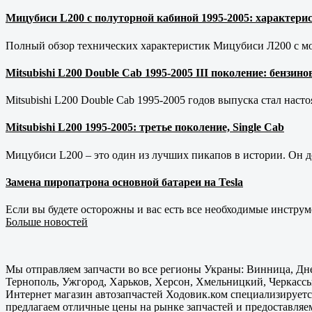
Мицубиси L200 с полуторной кабиной 1995-2005: характерис
Полный обзор технических характеристик Мицубиси Л200 с мот
Mitsubishi L200 Double Cab 1995-2005 III поколение: бензи
Mitsubishi L200 Double Cab 1995-2005 годов выпуска стал наст
Mitsubishi L200 1995-2005: третье поколение, Single Cab
Мицубиси L200 – это один из лучших пикапов в истории. Он д
Замена пиропатрона основной батареи на Tesla
Если вы будете осторожны и вас есть все необходимые инструм
Больше новостей
Мы отправляем запчасти во все регионы Украны: Винница, Дне
Тернополь, Ужгород, Харьков, Херсон, Хмельницкий, Черкассы
Интернет магазин автозапчастей Ходовик.ком специализируется
предлагаем отличные цены на рынке запчастей и предоставляе