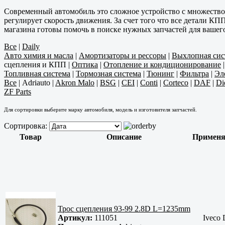
Современный автомобиль это сложное устройство с множество
регулирует скорость движения. За счет того что все детали К
магазина готовы помочь в поиске нужных запчастей для вашег
Все
|
Daily
Авто химия и масла
|
Амортизаторы и рессоры
|
Выхлопная сис
сцепления и КПП
|
Оптика
|
Отопление и кондиционирование
Топливная система
|
Тормозная система
|
Тюнинг
|
Фильтра
|
Эл
Все
|
Adriauto
|
Akron Malo
|
BSG
|
CEI
|
Conti
|
Corteco
|
DAF
|
Di
ZF Parts
Для сортировки выберите марку автомобиля, модель и изготовителя запчастей.
Сортировка:
Товар
Описание
Применя
Трос сцепления 93-99 2.8D L=1235mm
Артикул:
111051
Iveco 