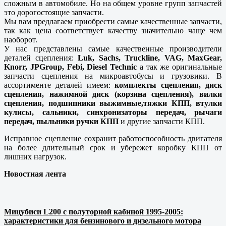
сложным в автомобиле. Но на общем уровне групп запчастей
это дорогостоящие запчасти.
Мы вам предлагаем приобрести самые качественные запчасти,
так как цена соответствует качеству значительно чаще чем
наоборот.
У нас представлены самые качественные производители
деталей сцепления:
Luk, Sachs, Truckline, VAG, MaxGear,
Knorr, JPGroup, Febi, Diesel Technic
а так же оригинальные
запчасти сцепления на микроавтобусы и грузовики. В
ассортименте деталей имеем:
комплекты сцепления, диск
сцепления, нажимной диск (корзина сцепления), вилки
сцепления, подшипники выжимные,тяжки КПП, втулки
кулисы, сальники, синхронизаторы передач, рычаги
передач, пыльники ручки КПП
и другие запчасти КПП.
Исправное сцепление сохранит работоспособность двигателя
на более длительный срок и убережет коробку КПП от
лишних нагрузок.
Новостная лента
Мицубиси L200 с полуторной кабиной 1995-2005:
характеристики для бензинового и дизельного мотора