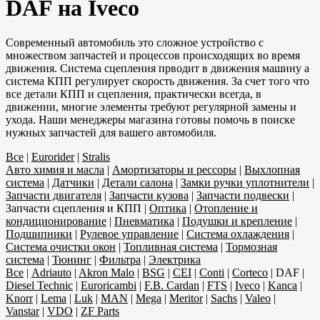
DAF на Iveco
Современный автомобиль это сложное устройство с
множеством запчастей и процессов происходящих во время
движения. Система сцепления прводит в движения машину а
система КПП регулирует скорость движения. За счет того что
все детали КПП и сцепления, практически всегда, в
движении, многие элементы требуют регулярной замены и
ухода. Наши менеджеры магазина готовы помочь в поиске
нужных запчастей для вашего автомобиля.
Все
|
Eurorider
|
Stralis
Авто химия и масла
|
Амортизаторы и рессоры
|
Выхлопная
система
|
Датчики
|
Детали салона
|
Замки ручки уплотнители
|
Запчасти двигателя
|
Запчасти кузова
|
Запчасти подвески
|
Запчасти сцепления и КПП
|
Оптика
|
Отопление и
кондиционирование
|
Пневматика
|
Подушки и крепление
|
Подшипники
|
Рулевое управление
|
Система охлаждения
|
Система очистки окон
|
Топливная система
|
Тормозная
система
|
Тюнинг
|
Фильтра
|
Электрика
Все
|
Adriauto
|
Akron Malo
|
BSG
|
CEI
|
Conti
|
Corteco
|
DAF
|
Diesel Technic
|
Euroricambi
|
F.B. Cardan
|
FTS
|
Iveco
|
Kanca
|
Knorr
|
Lema
|
Luk
|
MAN
|
Mega
|
Meritor
|
Sachs
|
Valeo
|
Vanstar
|
VDO
|
ZF Parts