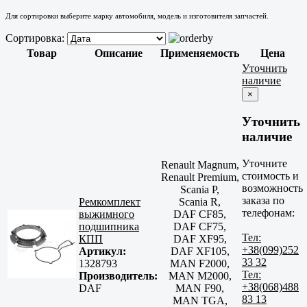
Для сортировки выберите марку автомобиля, модель и изготовителя запчастей.
Сортировка:
Товар
Описание
Применяемость
Цена
Уточнить
наличие
×
Уточнить
наличие
Уточните
Renault Magnum,
стоимость и
Renault Premium,
возможность
Scania P,
заказа по
Ремкомплект
Scania R,
телефонам:
выжимного
DAF CF85,
подшипника
DAF CF75,
Тел:
КПП
DAF XF95,
+38(099)252
Артикул:
DAF XF105,
33 32
1328793
MAN F2000,
Тел:
Производитель:
MAN M2000,
+38(068)488
DAF
MAN F90,
83 13
MAN TGA,