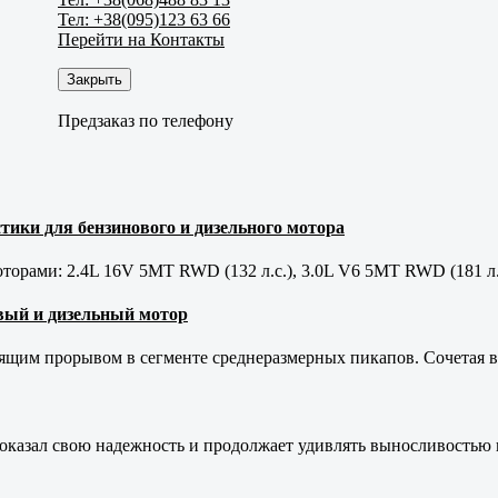
Тел: +38(095)123 63 66
Перейти на Контакты
Закрыть
Предзаказ по телефону
тики для бензинового и дизельного мотора
орами: 2.4L 16V 5MT RWD (132 л.с.), 3.0L V6 5MT RWD (181 л.
новый и дизельный мотор
оящим прорывом в сегменте среднеразмерных пикапов. Сочетая в 
оказал свою надежность и продолжает удивлять выносливостью 