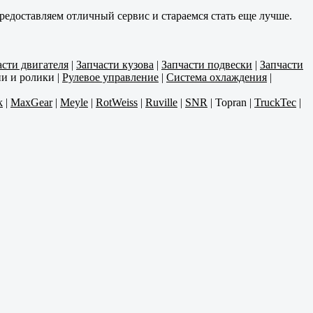
редоставляем отличный сервис и стараемся стать еще лучше.
асти двигателя
|
Запчасти кузова
|
Запчасти подвески
|
Запчасти
и и ролики
|
Рулевое управление
|
Система охлаждения
|
k
|
MaxGear
|
Meyle
|
RotWeiss
|
Ruville
|
SNR
|
Topran
|
TruckTec
|