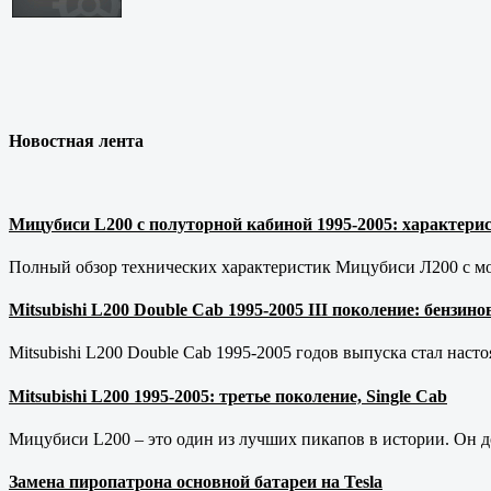
Новостная лента
Мицубиси L200 с полуторной кабиной 1995-2005: характерис
Полный обзор технических характеристик Мицубиси Л200 с мот
Mitsubishi L200 Double Cab 1995-2005 III поколение: бензи
Mitsubishi L200 Double Cab 1995-2005 годов выпуска стал наст
Mitsubishi L200 1995-2005: третье поколение, Single Cab
Мицубиси L200 – это один из лучших пикапов в истории. Он д
Замена пиропатрона основной батареи на Tesla