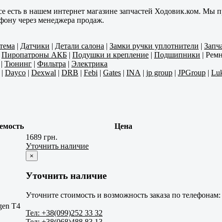
се есть в нашем интернет магазине запчастей Ходовик.ком. Мы п
ефону через менеджера продаж.
тема
|
Датчики
|
Детали салона
|
Замки ручки уплотнители
|
Запч
|
Пиропатроны АКБ
|
Подушки и крепление
|
Подшипники
|
Ремн
|
Тюнинг
|
Фильтра
|
Электрика
|
Dayco
|
Dexwal
|
DRB
|
Febi
|
Gates
|
INA
|
jp group
|
JPGroup
|
Lu
емость
Цена
1689 грн.
Уточнить наличие
×
Уточнить наличие
Уточните стоимость и возможность заказа по телефонам:
gen T4
Тел: +38(099)252 33 32
Тел: +38(068)488 83 13