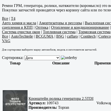
Ремни ГРМ, генератора, ролики, натяжители (коромысло) это в
Покупки запчастей проводятся через корзину сайта или по тел
Все
|
T4
Авто химия и масла
|
Амортизаторы и рессоры
|
Выхлопная сис
сцепления и КПП
|
Оптика
|
Отопление и кондиционирование
Система очистки окон
|
Топливная система
|
Тормозная система
Все
|
AutoTechteile
|
BCGUMA
|
BSG
|
caffaro
|
Contitech
|
Corteco
VAG
Для сортировки выберите марку автомобиля, модель и изготовителя запчастей.
Сортировка:
Товар
Описание
Применя
Кронштейн ролика генератора 2.5TDI
Артикул:
109743
Volkswa
Производитель:
Topran