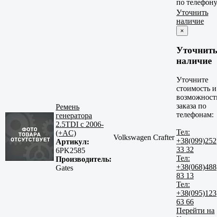
по телефон
Уточнить
наличие
×
Уточнит
наличие
Уточните
стоимость и
возможност
заказа по
Ремень
телефонам:
генератора
2.5TDI с 2006-
Тел:
(+AC)
Volkswagen Crafter
+38(099)252
Артикул:
33 32
6PK2585
Тел:
Производитель:
+38(068)488
Gates
83 13
Тел:
+38(095)123
63 66
Перейти на