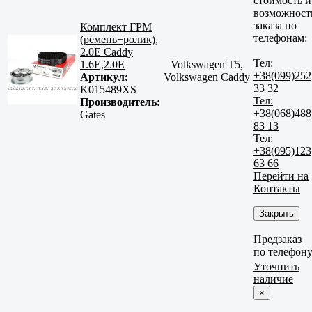
стоимость и
возможност
заказа по
Комплект ГРМ
телефонам:
(ремень+ролик),
2.0E Caddy
Тел:
1.6E,2.0E
Volkswagen T5,
+38(099)252
Артикул:
Volkswagen Caddy
33 32
K015489XS
Тел:
Производитель:
+38(068)488
Gates
83 13
Тел:
+38(095)123
63 66
Перейти на
Контакты
Закрыть
Предзаказ
по телефон
Уточнить
наличие
×