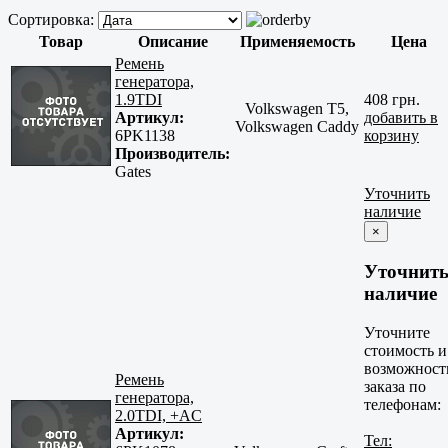
Сортировка:
Товар
Описание
Применяемость
Цена
Ремень
генератора,
1.9TDI
408 грн.
Volkswagen T5,
Артикул:
добавить в
Volkswagen Caddy
6PK1138
корзину
Производитель:
Gates
Уточнить
наличие
×
Уточнит
наличие
Уточните
стоимость и
возможност
Ремень
заказа по
генератора,
телефонам:
2.0TDI, +AC
Артикул:
Тел: