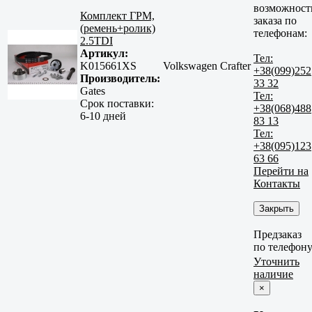
возможност
Комплект ГРМ,
заказа по
(ремень+ролик)
телефонам:
2.5TDI
Артикул:
Тел:
K015661XS
Volkswagen Crafter
+38(099)252
Производитель:
33 32
Gates
Тел:
Срок поставки:
+38(068)488
6-10 дней
83 13
Тел:
+38(095)123
63 66
Перейти на
Контакты
Закрыть
Предзаказ
по телефон
Уточнить
наличие
×