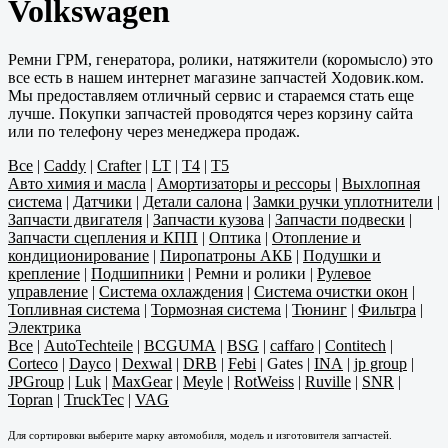
Volkswagen
Ремни ГРМ, генератора, ролики, натяжители (коромысло) это
все есть в нашем интернет магазине запчастей Ходовик.ком.
Мы предоставляем отличный сервис и стараемся стать еще
лучше. Покупки запчастей проводятся через корзину сайта
или по телефону через менеджера продаж.
Все
|
Caddy
|
Crafter
|
LT
|
T4
|
T5
Авто химия и масла
|
Амортизаторы и рессоры
|
Выхлопная
система
|
Датчики
|
Детали салона
|
Замки ручки уплотнители
|
Запчасти двигателя
|
Запчасти кузова
|
Запчасти подвески
|
Запчасти сцепления и КПП
|
Оптика
|
Отопление и
кондиционирование
|
Пиропатроны АКБ
|
Подушки и
крепление
|
Подшипники
|
Ремни и ролики
|
Рулевое
управление
|
Система охлаждения
|
Система очистки окон
|
Топливная система
|
Тормозная система
|
Тюнинг
|
Фильтра
|
Электрика
Все
|
AutoTechteile
|
BCGUMA
|
BSG
|
caffaro
|
Contitech
|
Corteco
|
Dayco
|
Dexwal
|
DRB
|
Febi
|
Gates
|
INA
|
jp group
|
JPGroup
|
Luk
|
MaxGear
|
Meyle
|
RotWeiss
|
Ruville
|
SNR
|
Topran
|
TruckTec
|
VAG
Для сортировки выберите марку автомобиля, модель и изготовителя запчастей.