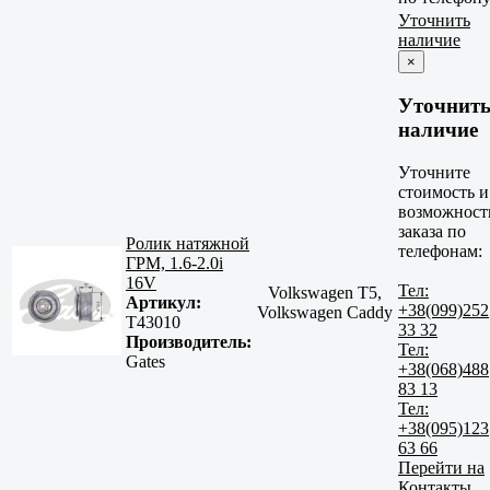
Уточнить
наличие
×
Уточнит
наличие
Уточните
стоимость и
возможност
заказа по
Ролик натяжной
телефонам:
ГРМ, 1.6-2.0i
16V
Тел:
Volkswagen T5,
Артикул:
+38(099)252
Volkswagen Caddy
T43010
33 32
Производитель:
Тел:
Gates
+38(068)488
83 13
Тел:
+38(095)123
63 66
Перейти на
Контакты