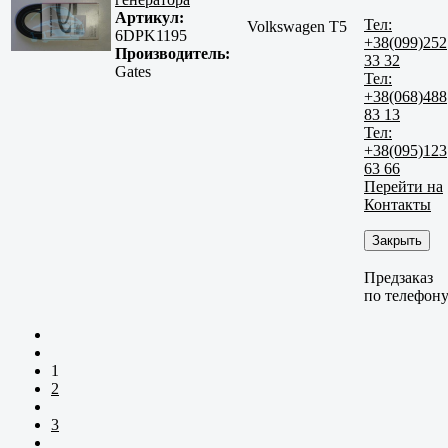
Артикул:
Тел:
Volkswagen T5
6DPK1195
+38(099)252
Производитель:
33 32
Gates
Тел:
+38(068)488
83 13
Тел:
+38(095)123
63 66
Перейти на
Контакты
Закрыть
Предзаказ
по телефон
1
2
3