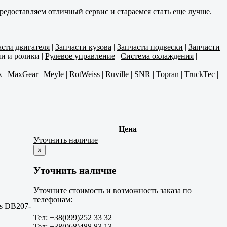
редоставляем отличный сервис и стараемся стать еще лучше.
асти двигателя
|
Запчасти кузова
|
Запчасти подвески
|
Запчасти
и и ролики
|
Рулевое управление
|
Система охлаждения
|
k
|
MaxGear
|
Meyle
|
RotWeiss
|
Ruville
|
SNR
|
Topran
|
TruckTec
|
Цена
Уточнить наличие
×
Уточнить наличие
Уточните стоимость и возможность заказа по
телефонам:
es DB207-
Тел: +38(099)252 33 32
Тел: +38(068)488 83 13