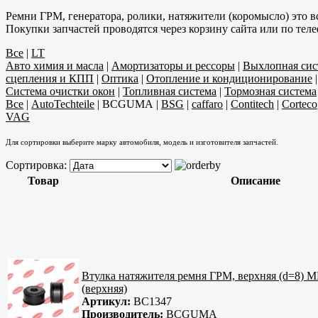
Ремни ГРМ, генератора, ролики, натяжители (коромысло) это в
Покупки запчастей проводятся через корзину сайта или по тел
Все
|
LT
Авто химия и масла
|
Амортизаторы и рессоры
|
Выхлопная сис
сцепления и КПП
|
Оптика
|
Отопление и кондиционирование
Система очистки окон
|
Топливная система
|
Тормозная система
Все
|
AutoTechteile
|
BCGUMA
|
BSG
|
caffaro
|
Contitech
|
Corteco
VAG
Для сортировки выберите марку автомобиля, модель и изготовителя запчастей.
Сортировка:
Товар
Описание
Втулка натяжителя ремня ГРМ, верхняя (d=8) MB
(верхняя)
Артикул:
BC1347
Производитель:
BCGUMA