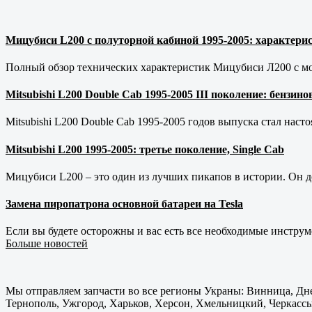
Мицубиси L200 с полуторной кабиной 1995-2005: характерис
Полный обзор технических характеристик Мицубиси Л200 с мот
Mitsubishi L200 Double Cab 1995-2005 III поколение: бензи
Mitsubishi L200 Double Cab 1995-2005 годов выпуска стал наст
Mitsubishi L200 1995-2005: третье поколение, Single Cab
Мицубиси L200 – это один из лучших пикапов в истории. Он д
Замена пиропатрона основной батареи на Tesla
Если вы будете осторожны и вас есть все необходимые инструм
Больше новостей
Мы отправляем запчасти во все регионы Украны: Винница, Дне
Тернополь, Ужгород, Харьков, Херсон, Хмельницкий, Черкассы