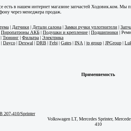
се есть в нашем интернет магазине запчастей Ходовик.ком. Мы п
ефону через менеджера продаж.
тема
|
Датчики
|
Детали салона
|
Замки ручки уплотнители
|
Запч
|
Пиропатроны АКБ
|
Подушки и крепление
|
Подшипники
|
Ремн
|
Тюнинг
|
Фильтра
|
Электрика
|
Dayco
|
Dexwal
|
DRB
|
Febi
|
Gates
|
INA
|
jp group
|
JPGroup
|
Lu
Применяемость
 207-410/Sprinter
Volkswagen LT, Mercedes Sprinter, Merced
410