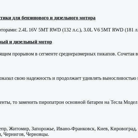
тики для бензинового и дизельного мотора
орами: 2.4L 16V 5MT RWD (132 л.с.), 3.0L V6 5MT RWD (181 л.
новый и дизельный мотор
оящим прорывом в сегменте среднеразмерных пикапов. Сочетая в 
оказал свою надежность и продолжает удивлять выносливостью 
енты, то заменить пиропатрон основной батареи на Тесла Модел 
пр, Житомир, Запорожье, Ивано-Франковск, Киев, Кировоград, Л
, Чернигов, Черновцы.