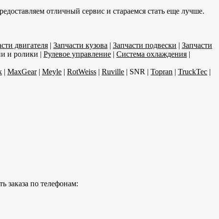
редоставляем отличный сервис и стараемся стать еще лучше.
асти двигателя
|
Запчасти кузова
|
Запчасти подвески
|
Запчасти
и и ролики
|
Рулевое управление
|
Система охлаждения
|
k
|
MaxGear
|
Meyle
|
RotWeiss
|
Ruville
|
SNR
|
Topran
|
TruckTec
|
ь заказа по телефонам: