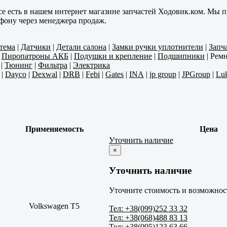
се есть в нашем интернет магазине запчастей Ходовик.ком. Мы п
ефону через менеджера продаж.
тема
|
Датчики
|
Детали салона
|
Замки ручки уплотнители
|
Запч
|
Пиропатроны АКБ
|
Подушки и крепление
|
Подшипники
|
Ремн
|
Тюнинг
|
Фильтра
|
Электрика
|
Dayco
|
Dexwal
|
DRB
|
Febi
|
Gates
|
INA
|
jp group
|
JPGroup
|
Lu
Применяемость
Цена
Уточнить наличие
×
Уточнить наличие
Уточните стоимость и возможност
Volkswagen T5
Тел: +38(099)252 33 32
Тел: +38(068)488 83 13
Тел: +38(095)123 63 66