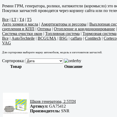
Ремни ГРМ, генератора, ролики, натяжители (коромысло) это в
Покупки запчастей проводятся через корзину сайта или по тел
Все
|
LT
|
T4
|
T5
Авто химия и масла
|
Амортизаторы и рессоры
|
Выхлопная сис
сцепления и КПП
|
Оптика
|
Отопление и кондиционирование
Система очистки окон
|
Топливная система
|
Тормозная система
Все
|
AutoTechteile
|
BCGUMA
|
BSG
|
caffaro
|
Contitech
|
Corteco
VAG
Для сортировки выберите марку автомобиля, модель и изготовителя запчастей.
Сортировка:
Товар
Описание
Шкив генератора, 2.5TDI
Артикул:
GA75412
Производитель:
SNR