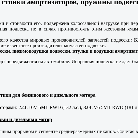
 стойки амортизаторов, пружины подвеск
ки и стоимости его, подвержена колоссальной нагрузке при пер
нная подвеска не в силах противостоять этим жестоким яма
кого качества мировых производителей запчастей подвески:
K
ие известные производители запчастей подвески.
ески, пневмоподушка подвески, втулки и подушки амортиза
рт передвижения на автомобиле. Исправная подвеска не дает бы
тики для бензинового и дизельного мотора
орами: 2.4L 16V 5MT RWD (132 л.с.), 3.0L V6 5MT RWD (181 л.
новый и дизельный мотор
оящим прорывом в сегменте среднеразмерных пикапов. Сочетая в 