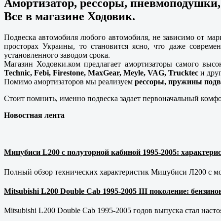
Амортизатор, рессоры, пневмоподушки,
Все в магазине Ходовик.
Подвеска автомобиля любого автомобиля, не зависимо от мар
просторах Украины, то становится ясно, что даже совреме
установленного заводом срока.
Магазин Ходовки.ком предлагает амортизаторы самого высо
Technic, Febi, Firestone, MaxGear, Meyle, VAG, Trucktec
и друг
Помимо амортизаторов мы реализуем
рессоры, пружины подв
Стоит помнить, именно подвеска задает первоначальный комфо
Новостная лента
Мицубиси L200 с полуторной кабиной 1995-2005: характерис
Полный обзор технических характеристик Мицубиси Л200 с мот
Mitsubishi L200 Double Cab 1995-2005 III поколение: бензи
Mitsubishi L200 Double Cab 1995-2005 годов выпуска стал наст