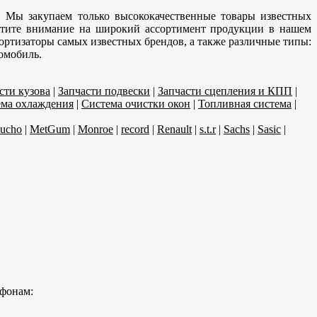
. Мы закупаем только высококачественные товары известных
ратите внимание на широкий ассортимент продукции в нашем
ортизаторы самых известных брендов, а также различные типы:
омобиль.
сти кузова
|
Запчасти подвески
|
Запчасти сцепления и КПП
|
ма охлаждения
|
Система очистки окон
|
Топливная система
|
aucho
|
MetGum
|
Monroe
|
record
|
Renault
|
s.t.r
|
Sachs
|
Sasic
|
ефонам: