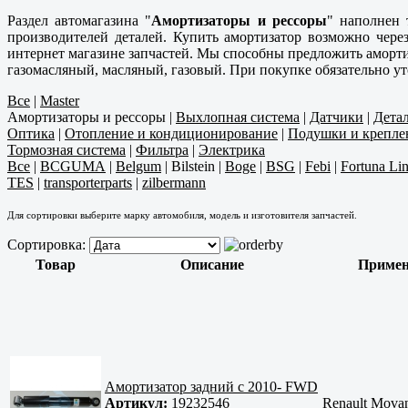
Раздел автомагазина "
Амортизаторы и рессоры
" наполнен 
производителей деталей. Купить амортизатор возможно чер
интернет магазине запчастей. Мы способны предложить аморти
газомасляный, масляный, газовый. При покупке обязательно у
Все
|
Master
Амортизаторы и рессоры
|
Выхлопная система
|
Датчики
|
Дета
Оптика
|
Отопление и кондиционирование
|
Подушки и крепле
Тормозная система
|
Фильтра
|
Электрика
Все
|
BCGUMA
|
Belgum
|
Bilstein
|
Boge
|
BSG
|
Febi
|
Fortuna Li
TES
|
transporterparts
|
zilbermann
Для сортировки выберите марку автомобиля, модель и изготовителя запчастей.
Сортировка:
Товар
Описание
Примен
Амортизатор задний с 2010- FWD
Артикул:
19232546
Renault Movan