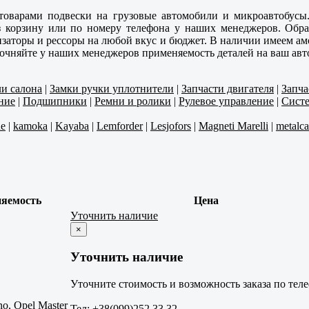
товарами подвески на грузовые автомобили и микроавтобусы
ез корзину или по номеру телефона у наших менеджеров. Об
заторы и рессоры на любой вкус и бюджет. В наличии имеем ам
точняйте у наших менеджеров применяемость деталей на ваш авт
ли салона
|
Замки ручки уплотнители
|
Запчасти двигателя
|
Запча
ние
|
Подшипники
|
Ремни и ролики
|
Рулевое управление
|
Систе
ne
|
kamoka
|
Kayaba
|
Lemforder
|
Lesjofors
|
Magneti Marelli
|
metalc
яемость
Цена
Уточнить наличие
×
Уточнить наличие
Уточните стоимость и возможность заказа по тел
o, Opel Master
Тел: +38(099)252 33 32