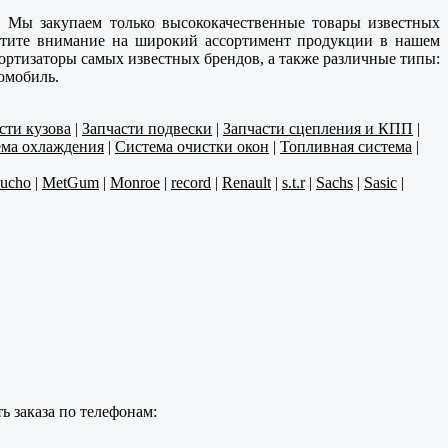
. Мы закупаем только высококачественные товары известных
ратите внимание на широкий ассортимент продукции в нашем
ортизаторы самых известных брендов, а также различные типы:
омобиль.
сти кузова
|
Запчасти подвески
|
Запчасти сцепления и КПП
|
ма охлаждения
|
Система очистки окон
|
Топливная система
|
aucho
|
MetGum
|
Monroe
|
record
|
Renault
|
s.t.r
|
Sachs
|
Sasic
|
ь заказа по телефонам: