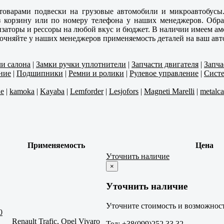
товарами подвески на грузовые автомобили и микроавтобусы
ез корзину или по номеру телефона у наших менеджеров. Об
заторы и рессоры на любой вкус и бюджет. В наличии имеем ам
точняйте у наших менеджеров применяемость деталей на ваш авт
ли салона
|
Замки ручки уплотнители
|
Запчасти двигателя
|
Запча
ние
|
Подшипники
|
Ремни и ролики
|
Рулевое управление
|
Систе
ne
|
kamoka
|
Kayaba
|
Lemforder
|
Lesjofors
|
Magneti Marelli
|
metalc
Применяемость
Цена
Уточнить наличие
×
Уточнить наличие
Уточните стоимость и возможност
0
Renault Trafic, Opel Vivaro
Тел: +38(099)252 33 32