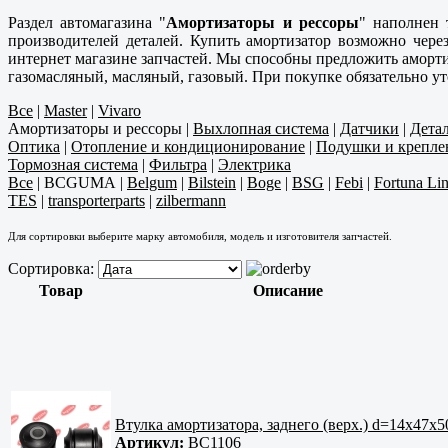
Раздел автомагазина "
Амортизаторы и рессоры
" наполнен 
производителей деталей. Купить амортизатор возможно чер
интернет магазине запчастей. Мы способны предложить аморти
газомасляный, масляный, газовый. При покупке обязательно у
Все
|
Master
|
Vivaro
Амортизаторы и рессоры
|
Выхлопная система
|
Датчики
|
Дета
Оптика
|
Отопление и кондиционирование
|
Подушки и крепле
Тормозная система
|
Фильтра
|
Электрика
Все
|
BCGUMA
|
Belgum
|
Bilstein
|
Boge
|
BSG
|
Febi
|
Fortuna Li
TES
|
transporterparts
|
zilbermann
Для сортировки выберите марку автомобиля, модель и изготовителя запчастей.
Сортировка:
Товар
Описание
Втулка амортизатора, заднего (верх.) d=14x47x5
Артикул:
BC1106