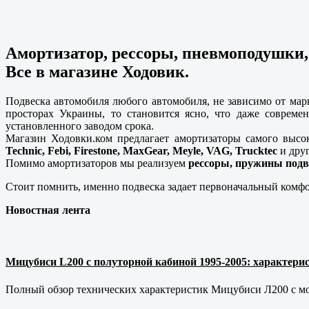
Амортизатор, рессоры, пневмоподушки,
Все в магазине Ходовик.
Подвеска автомобиля любого автомобиля, не зависимо от мар
просторах Украины, то становится ясно, что даже совреме
установленного заводом срока.
Магазин Ходовки.ком предлагает амортизаторы самого высо
Technic, Febi, Firestone, MaxGear, Meyle, VAG, Trucktec
и друг
Помимо амортизаторов мы реализуем
рессоры, пружины подв
Стоит помнить, именно подвеска задает первоначальный комфо
Новостная лента
Мицубиси L200 с полуторной кабиной 1995-2005: характерис
Полный обзор технических характеристик Мицубиси Л200 с мот