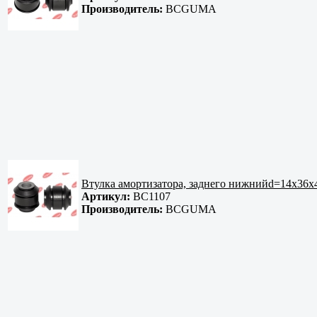
Производитель:
BCGUMA
Втулка амортизатора, заднего нижнийd=14x36x
Артикул:
BC1107
Производитель:
BCGUMA