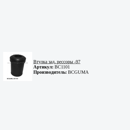
Втулка зад. рессоры -97
Артикул:
BC1101
Производитель:
BCGUMA