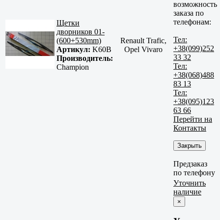
возможность
заказа по
телефонам:
Щетки
дворников 01-
Тел:
(600+530mm)
Renault Trafic,
+38(099)252
Артикул:
K60B
Opel Vivaro
33 32
Производитель:
Тел:
Champion
+38(068)488
83 13
Тел:
+38(095)123
63 66
Перейти на
Контакты
Закрыть
Предзаказ
по телефону
Уточнить
наличие
×