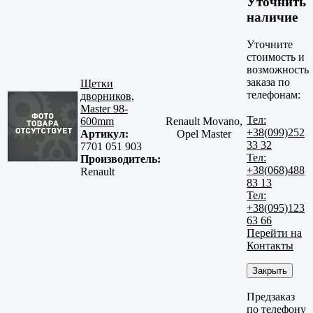
Уточнить
наличие
Уточните
стоимость и
возможность
заказа по
Щетки
телефонам:
дворников,
Master 98-
Тел:
600mm
Renault Movano,
+38(099)252
Артикул:
Opel Master
33 32
7701 051 903
Тел:
Производитель:
+38(068)488
Renault
83 13
Тел:
+38(095)123
63 66
Перейти на
Контакты
Закрыть
Предзаказ
по телефону