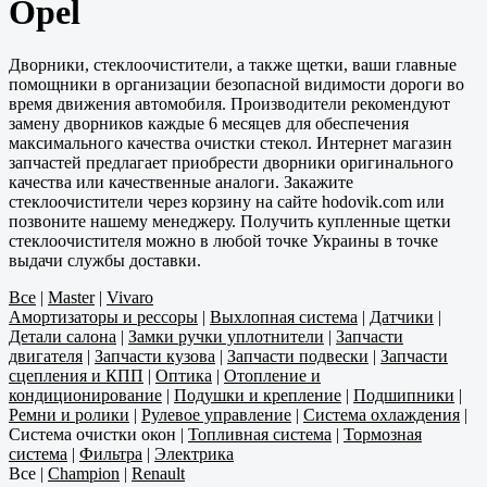
Opel
Дворники, стеклоочистители, а также щетки, ваши главные
помощники в организации безопасной видимости дороги во
время движения автомобиля. Производители рекомендуют
замену дворников каждые 6 месяцев для обеспечения
максимального качества очистки стекол. Интернет магазин
запчастей предлагает приобрести дворники оригинального
качества или качественные аналоги. Закажите
стеклоочистители через корзину на сайте hodovik.com или
позвоните нашему менеджеру. Получить купленные щетки
стеклоочистителя можно в любой точке Украины в точке
выдачи службы доставки.
Все
|
Master
|
Vivaro
Амортизаторы и рессоры
|
Выхлопная система
|
Датчики
|
Детали салона
|
Замки ручки уплотнители
|
Запчасти
двигателя
|
Запчасти кузова
|
Запчасти подвески
|
Запчасти
сцепления и КПП
|
Оптика
|
Отопление и
кондиционирование
|
Подушки и крепление
|
Подшипники
|
Ремни и ролики
|
Рулевое управление
|
Система охлаждения
|
Система очистки окон
|
Топливная система
|
Тормозная
система
|
Фильтра
|
Электрика
Все
|
Champion
|
Renault