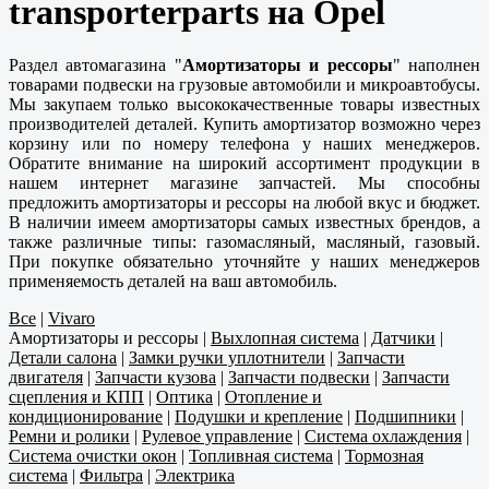
transporterparts на Opel
Раздел автомагазина "
Амортизаторы и рессоры
" наполнен
товарами подвески на грузовые автомобили и микроавтобусы.
Мы закупаем только высококачественные товары известных
производителей деталей. Купить амортизатор возможно через
корзину или по номеру телефона у наших менеджеров.
Обратите внимание на широкий ассортимент продукции в
нашем интернет магазине запчастей. Мы способны
предложить амортизаторы и рессоры на любой вкус и бюджет.
В наличии имеем амортизаторы самых известных брендов, а
также различные типы: газомасляный, масляный, газовый.
При покупке обязательно уточняйте у наших менеджеров
применяемость деталей на ваш автомобиль.
Все
|
Vivaro
Амортизаторы и рессоры
|
Выхлопная система
|
Датчики
|
Детали салона
|
Замки ручки уплотнители
|
Запчасти
двигателя
|
Запчасти кузова
|
Запчасти подвески
|
Запчасти
сцепления и КПП
|
Оптика
|
Отопление и
кондиционирование
|
Подушки и крепление
|
Подшипники
|
Ремни и ролики
|
Рулевое управление
|
Система охлаждения
|
Система очистки окон
|
Топливная система
|
Тормозная
система
|
Фильтра
|
Электрика