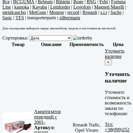
Все
|
BCGUMA
|
Belgum
|
Bilstein
|
Boge
|
BSG
|
Febi
|
Fortuna
Line
|
kamoka
|
Kayaba
|
Lemforder
|
Lesjofors
|
Magneti Marelli
|
metalcaucho
|
MetGum
|
Monroe
|
record
|
Renault
|
s.t.r
|
Sachs
|
Sasic
|
TES
|
transporterparts
|
zilbermann
Для сортировки выберите марку автомобиля, модель и изготовителя запчастей.
Сортировка:
Товар
Описание
Применяемость
Цена
Уточнить
наличие
×
Уточнить
наличие
Уточните
стоимость и
возможность
заказа по
Амортизатор
телефонам:
передний с
2001-
Тел:
Renault Trafic,
Артикул:
+38(099)252
Opel Vivaro
020305