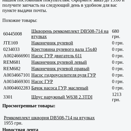
получите запчасть на следующий день в удобном для вас
пункте выдачи почты.
Похожие товары:
Шкворень ремкомплект DB508-714 на
680
60445008
втулках
грн.
JTE169
Наконечник рулевой
0 грн.
0234033
Крестовина рулевого вала 15x40
0 грн.
A0024666901
Насос ГУР двигатель 611
0 грн.
REM681
Наконечник рулевой левый
0 грн.
REM682
Наконечник рулевой правый
0 грн.
A0034667101
Насос гидроусилителя руля ГУР
0 грн.
A0034669301
Насос ГУР
0 грн.
A0004602283
Бачок насоса ГУР, масленый
0 грн.
1213
3301
Шрус наружный W638 2.3TDI
грн.
Просмотренные товары:
Ремкомплект шкворня DB508-714 на втулках
1955 грн.
Новостная лента