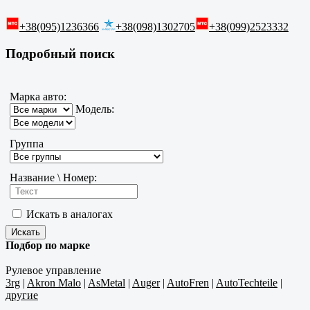
+38(095)1236366
+38(098)1302705
+38(099)2523332
Подробный поиск
Марка авто:
Модель:
Группа
Название \ Номер:
Искать в аналогах
Подбор по марке
Рулевое управление
3rg
|
Akron Malo
|
AsMetal
|
Auger
|
AutoFren
|
AutoTechteile
|
другие