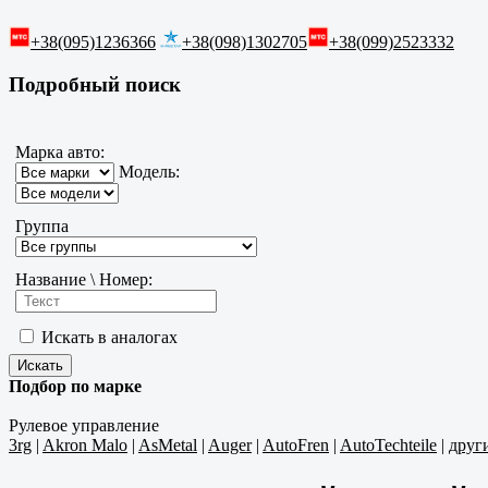
+38(095)1236366
+38(098)1302705
+38(099)2523332
Подробный поиск
Марка авто:
Модель:
Группа
Название \ Номер:
Искать в аналогах
Подбор по марке
Рулевое управление
3rg
|
Akron Malo
|
AsMetal
|
Auger
|
AutoFren
|
AutoTechteile
|
друг