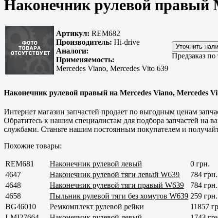
Наконечник рулевой правый 
Артикул:
REM682
Производитель:
Hi-drive
Аналоги:
Предзаказ по
Применяемость:
Mercedes Viano, Mercedes Vito 639
Наконечник рулевой правый на Mercedes Viano, Mercedes Vit
Интернет магазин запчастей продает по выгодным ценам запчас
Обратитесь к нашим специалистам для подбора запчастей на 
службами. Станьте нашим постоянным покупателем и получайте
Похожие товары:
REM681
Наконечник рулевой левый
0 грн.
4647
Наконечник рулевой тяги левый W639
784 грн.
4648
Наконечник рулевой тяги правый W639
784 грн.
4658
Пыльник рулевой тяги без хомутов W639
259 грн.
BG46010
Ремкомплект рулевой рейки
11857 гр
LMI27664
Наконечник рулевой левый
1743 грн