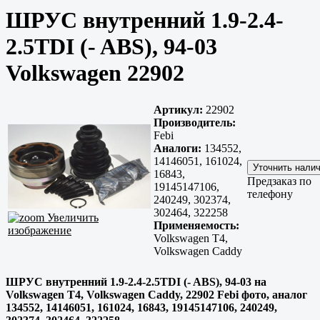
ШРУС внутренний 1.9-2.4-
2.5TDI (- ABS), 94-03
Volkswagen 22902
Артикул:
22902
Производитель:
Febi
Аналоги:
134552,
14146051, 161024,
16843,
Предзаказ по
19145147106,
телефону
240249, 302374,
302464, 322258
Увеличить
Применяемость:
изображение
Volkswagen T4,
Volkswagen Caddy
ШРУС внутренний 1.9-2.4-2.5TDI (- ABS), 94-03 на
Volkswagen T4, Volkswagen Caddy, 22902 Febi фото, аналог
134552, 14146051, 161024, 16843, 19145147106, 240249,