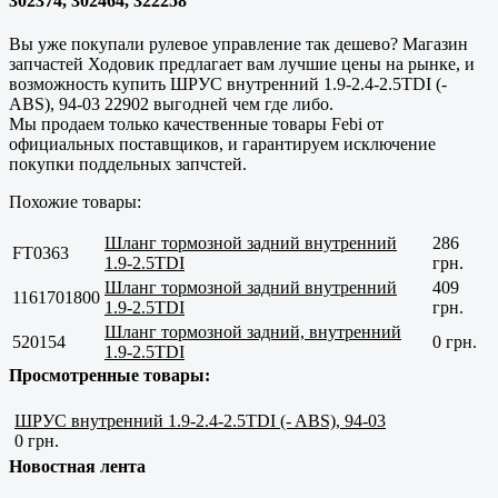
302374, 302464, 322258
Вы уже покупали рулевое управление так дешево? Магазин
запчастей Ходовик предлагает вам лучшие цены на рынке, и
возможность купить ШРУС внутренний 1.9-2.4-2.5TDI (-
ABS), 94-03 22902 выгодней чем где либо.
Мы продаем только
качественные
товары Febi от
официальных поставщиков, и гарантируем исключение
покупки поддельных запчстей.
Похожие товары:
Шланг тормозной задний внутренний
286
FT0363
1.9-2.5TDI
грн.
Шланг тормозной задний внутренний
409
1161701800
1.9-2.5TDI
грн.
Шланг тормозной задний, внутренний
520154
0 грн.
1.9-2.5TDI
Просмотренные товары:
ШРУС внутренний 1.9-2.4-2.5TDI (- ABS), 94-03
0 грн.
Новостная лента