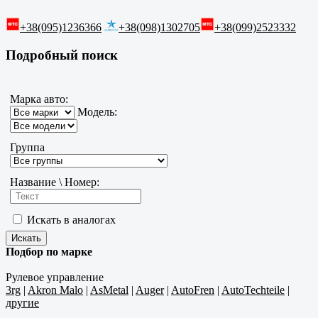
+38(095)1236366
+38(098)1302705
+38(099)2523332
Подробный поиск
Марка авто:
Модель:
Группа
Название \ Номер:
Искать в аналогах
Подбор по марке
Рулевое управление
3rg
|
Akron Malo
|
AsMetal
|
Auger
|
AutoFren
|
AutoTechteile
|
другие