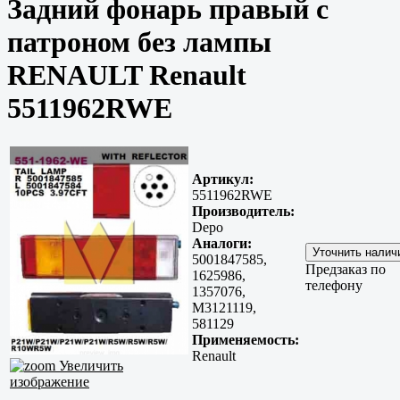
Задний фонарь правый с
патроном без лампы
RENAULT Renault
5511962RWE
Артикул:
5511962RWE
Производитель:
Depo
Аналоги:
5001847585,
Предзаказ по
1625986,
телефону
1357076,
M3121119,
581129
Применяемость:
Renault
Увеличить
изображение