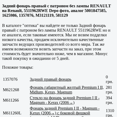
Задний фонарь правый с патроном без лампы RENAULT
на Renault, 5511962RWE Depo фото, аналог 5001847585,
1625986, 1357076, M3121119, 581129
В каталоге "оптика" вы найдете не только Задний фонарь
правый с патроном без лампы RENAULT 5511962RWE но и
ее аналоги, если таковые имеются. Мы не возим подделки
низкого качества, продаем исключительно
качественные
запчасти ведущих производителей со всего мира. Так же
имеем возможности возить запчасти на заказ, при этом
стоимость будет значительно ниже, чем в магазине. Минус
такой покупку в ожидании от 5 дней.
Похожие товары:
0
1357076
Задний правый фонарь
грн.
Фонарь габаритный желтый Premium I II,
281
M621268
Midlum, Kerax, Magnum
грн.
Стекло на фонарь задний Premium I II -
394
M611266
Magnum - Kerax (2006→)
грн.
Фонарь задний Premium I II - Magnum -
1310
M611260L
Kerax (2006→) с боковой фишкой
грн.