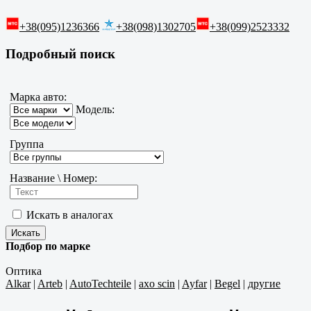
+38(095)1236366
+38(098)1302705
+38(099)2523332
Подробный поиск
Марка авто:
Модель:
Группа
Название \ Номер:
Искать в аналогах
Подбор по марке
Оптика
Alkar
|
Arteb
|
AutoTechteile
|
axo scin
|
Ayfar
|
Begel
|
другие