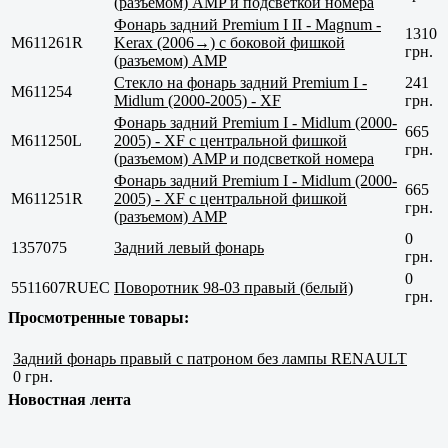
(разъемом) AMP и подсветкой номера
Фонарь задний Premium I II - Magnum -
1310
M611261R
Kerax (2006→) с боковой фишкой
грн.
(разъемом) AMP
Стекло на фонарь задний Premium I -
241
M611254
Midlum (2000-2005) - XF
грн.
Фонарь задний Premium I - Midlum (2000-
665
M611250L
2005) - XF с центральной фишкой
грн.
(разъемом) AMP и подсветкой номера
Фонарь задний Premium I - Midlum (2000-
665
M611251R
2005) - XF с центральной фишкой
грн.
(разъемом) AMP
0
1357075
Задний левый фонарь
грн.
0
5511607RUEC
Поворотник 98-03 правый (белый)
грн.
Просмотренные товары:
Задний фонарь правый с патроном без лампы RENAULT
0 грн.
Новостная лента