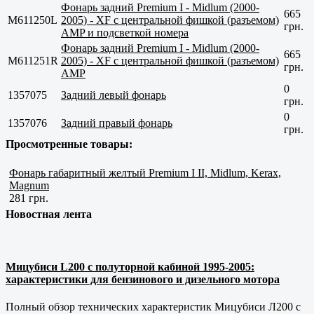
Фонарь задний Premium I - Midlum (2000-
665
M611250L
2005) - XF с центральной фишкой (разъемом)
грн.
AMP и подсветкой номера
Фонарь задний Premium I - Midlum (2000-
665
M611251R
2005) - XF с центральной фишкой (разъемом)
грн.
AMP
0
1357075
Задний левый фонарь
грн.
0
1357076
Задний правый фонарь
грн.
Просмотренные товары:
Фонарь габаритный желтый Premium I II, Midlum, Kerax,
Magnum
281 грн.
Новостная лента
Мицубиси L200 с полуторной кабиной 1995-2005:
характеристики для бензинового и дизельного мотора
Полный обзор технических характеристик Мицубиси Л200 с