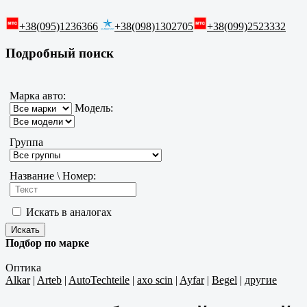
+38(095)1236366
+38(098)1302705
+38(099)2523332
Подробный поиск
Марка авто:
Модель:
Группа
Название \ Номер:
Искать в аналогах
Подбор по марке
Оптика
Alkar
|
Arteb
|
AutoTechteile
|
axo scin
|
Ayfar
|
Begel
|
другие