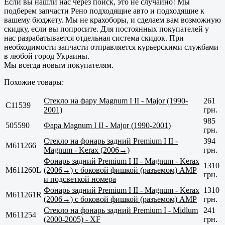
Если вы нашли нас через поиск, это не случайно! Мы
подберем запчасти Рено подходящие авто и подходящие к
вашему бюджету. Мы не крахоборы, и сделаем вам возможную
скидку, если вы попросите. Для постоянных покупателей у
нас разрабатывается отдельная система скидок. При
необходимости запчасти отправляется курьерскими службами
в любой город Украины.
Мы всегда новым покупателям.
Похожие товары:
Стекло на фару Magnum I II - Major (1990-
261
C11539
2001)
грн.
985
505590
Фара Magnum I II - Major (1990-2001)
грн.
Стекло на фонарь задний Premium I II -
394
M611266
Magnum - Kerax (2006→)
грн.
Фонарь задний Premium I II - Magnum - Kerax
1310
M611260L
(2006→) с боковой фишкой (разъемом) AMP
грн.
и подсветкой номера
Фонарь задний Premium I II - Magnum - Kerax
1310
M611261R
(2006→) с боковой фишкой (разъемом) AMP
грн.
Стекло на фонарь задний Premium I - Midlum
241
M611254
(2000-2005) - XF
грн.