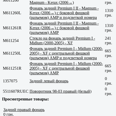
M611266
Magnum - Kerax (2006→)
грн.
Фонарь задний Premium I II - Magnum -
1310
M611260L
Kerax (2006→) с боковой фишкой
грн.
(разъемом) AMP и подсветкой номера
Фонарь задний Premium I II - Magnum -
1310
M611261R
Kerax (2006→) с боковой фишкой
грн.
(разъемом) AMP
Стекло на фонарь задний Premium I -
241
M611254
Midlum (2000-2005) - XF
грн.
Фонарь задний Premium I - Midlum (2000-
665
M611250L
2005) - XF с центральной фишкой
грн.
(разъемом) AMP и подсветкой номера
Фонарь задний Premium I - Midlum (2000-
665
M611251R
2005) - XF с центральной фишкой
грн.
(разъемом) AMP
0
1357075
Задний левый фонарь
грн.
0
5511607RUEC
Поворотник 98-03 правый (белый)
грн.
Просмотренные товары:
Задний правый фонарь
0 грн.