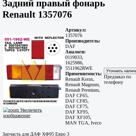
Задний правый фонарь
Renault 1357076
Артикул:
1357076
Производитель:
DAF
Аналоги:
0119033,
1625986,
5511962RWE
Применяемость:
Предзаказ по
Renault Kerax,
телефону
Renault Magnum,
Renault Premium,
DAF CF65,
DAF CF85,
DAF CF75,
Увеличить
DAF XF95,
изображение
DAF XF105,
MAN TGA, Iveco
Запчасть для ДАФ ХФ95 Евро 3