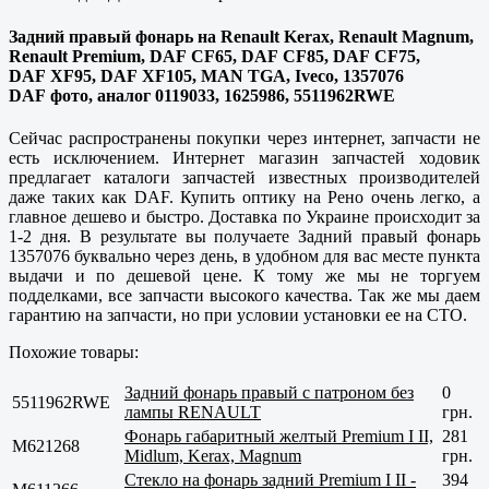
Задний правый фонарь на Renault Kerax, Renault Magnum,
Renault Premium, DAF CF65, DAF CF85, DAF CF75,
DAF XF95, DAF XF105, MAN TGA, Iveco, 1357076
DAF фото, аналог 0119033, 1625986, 5511962RWE
Сейчас распространены покупки через интернет, запчасти не
есть исключением. Интернет магазин запчастей ходовик
предлагает каталоги запчастей известных производителей
даже таких как DAF. Купить оптику на Рено очень легко, а
главное дешево и быстро. Доставка по Украине происходит за
1-2 дня. В результате вы получаете Задний правый фонарь
1357076 буквально через день, в удобном для вас месте пункта
выдачи и по дешевой цене. К тому же мы не торгуем
подделками, все запчасти высокого качества. Так же мы даем
гарантию на запчасти, но при условии установки ее на СТО.
Похожие товары:
Задний фонарь правый с патроном без
0
5511962RWE
лампы RENAULT
грн.
Фонарь габаритный желтый Premium I II,
281
M621268
Midlum, Kerax, Magnum
грн.
Стекло на фонарь задний Premium I II -
394