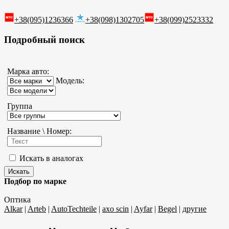
+38(095)1236366
+38(098)1302705
+38(099)2523332
Подробный поиск
Марка авто:
Модель:
Группа
Название \ Номер:
Искать в аналогах
Подбор по марке
Оптика
Alkar
|
Arteb
|
AutoTechteile
|
axo scin
|
Ayfar
|
Begel
|
другие