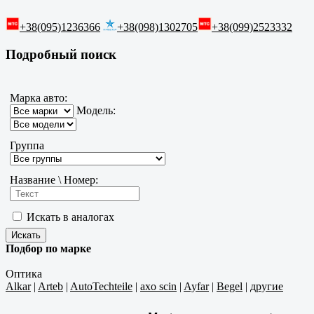
+38(095)1236366
+38(098)1302705
+38(099)2523332
Подробный поиск
Марка авто:
Модель:
Группа
Название \ Номер:
Искать в аналогах
Подбор по марке
Оптика
Alkar
|
Arteb
|
AutoTechteile
|
axo scin
|
Ayfar
|
Begel
|
другие