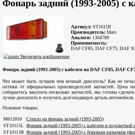
Фонарь задний (1993-2005) с
Артикул:
ST1011R
Производитель:
Mars
Аналоги:
1304789
Применяемость:
DAF CF85, DAF CF75, DAF X
Увеличить изображение
Фонарь задний (1993-2005) с кабелем на DAF CF85, DAF CF
Что может быть лучшем чем вечный двигатель? Как не печал
оптики от официальных производителей запчастей. Цена на
собираетесь закупить несколько запчастей, мы готовы сделат
лучше доплатить и получать долгоходящую деталь автомобиля.
Похожие товары:
M612016
Стекло на фонарь задний (1993-2005)
ST10115L
Фонарь задний (1993-2005) с кабелем и подсветкой 
ST10113R
Фонарь задний (1993-2005) с боковым разъемом (