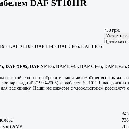
 кабелем DAF ST1011R
738 грн.
Предзаказ п
F95, DAF XF105, DAF LF45, DAF CF65, DAF LF55
75, DAF XF95, DAF XF105, DAF LF45, DAF CF65, DAF LF55, S
ьно, такой еще не изобрели и наши автомобиля все так же ло
 Фонарь задний (1993-2005) с кабелем ST1011R вас должна 
ь для вас скидку. Наши менеджеры с удовольствием расскажут о
345
номера
738
фишкой) AMP
788