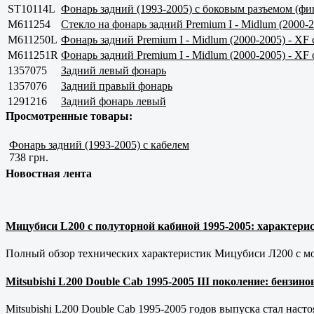
ST10114L
Фонарь задний (1993-2005) с боковым разъемом (ф
M611254
Стекло на фонарь задний Premium I - Midlum (2000-2
M611250L
Фонарь задний Premium I - Midlum (2000-2005) - X
M611251R
Фонарь задний Premium I - Midlum (2000-2005) - X
1357075
Задний левый фонарь
1357076
Задний правый фонарь
1291216
Задний фонарь левый
Просмотренные товары:
Фонарь задний (1993-2005) с кабелем
738 грн.
Новостная лента
Мицубиси L200 с полуторной кабиной 1995-2005: характерис
Полный обзор технических характеристик Мицубиси Л200 с мот
Mitsubishi L200 Double Cab 1995-2005 III поколение: бензи
Mitsubishi L200 Double Cab 1995-2005 годов выпуска стал наст