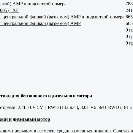
ишкой) AMP и подсветкой номера
788
005) - XF
241
F с центральной фишкой (разъемом) AMP и подсветкой номера
665
F с центральной фишкой (разъемом) AMP
665
0 г
0 г
0 г
тики для бензинового и дизельного мотора
орами: 2.4L 16V 5MT RWD (132 л.с.), 3.0L V6 5MT RWD (181 л.
новый и дизельный мотор
оящим прорывом в сегменте среднеразмерных пикапов. Сочетая в 