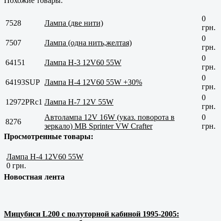
Похожие товары:
0
7528
Лампа (две нити)
грн.
0
7507
Лампа (одна нить,желтая)
грн.
0
64151
Лампа H-3 12V60 55W
грн.
0
64193SUP
Лампа H-4 12V60 55W +30%
грн.
0
12972PRс1
Лампа H-7 12V 55W
грн.
Автолампа 12V 16W (указ. поворота в
0
8276
зеркало) MB Sprinter VW Crafter
грн.
Просмотренные товары:
Лампа H-4 12V60 55W
0 грн.
Новостная лента
Мицубиси L200 с полуторной кабиной 1995-2005: