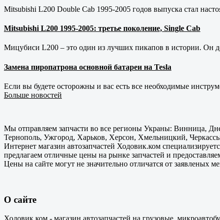
Mitsubishi L200 Double Cab 1995-2005 годов выпуска стал наст
Mitsubishi L200 1995-2005: третье поколение, Single Cab
Мицубиси L200 – это один из лучших пикапов в истории. Он д
Замена пиропатрона основной батареи на Tesla
Если вы будете осторожны и вас есть все необходимые инструм
Больше новостей
Мы отправляем запчасти во все регионы Украны: Винница, Дне
Тернополь, Ужгород, Харьков, Херсон, Хмельницкий, Черкассы
Интернет магазин автозапчастей Ходовик.ком специализируется
предлагаем отличные цены на рынке запчастей и предоставляе
Цены на сайте могут не значительно отличатся от заявленых м
О сайте
Ходовик.ком - магазин автозапчастей на грузовые, микроавтоб