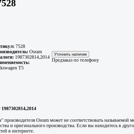
7528
тикул:
7528
оизводитель:
Osram
алоги:
1987302814,2014
Предзаказ по телефону
именяемость:
lkswagen T5
 1987302814,2014
ика" производителя Osram может не соответствовать называемой 
чества и оригинального производства. Если вы находитесь в дру
тей в интернете.