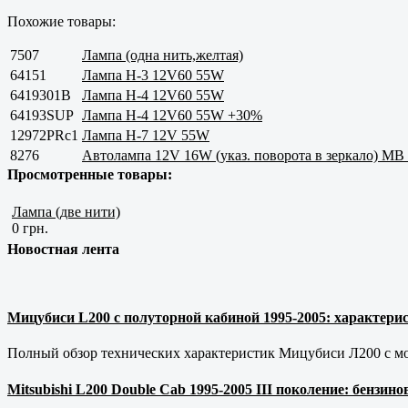
Похожие товары:
7507
Лампа (одна нить,желтая)
64151
Лампа H-3 12V60 55W
6419301B
Лампа H-4 12V60 55W
64193SUP
Лампа H-4 12V60 55W +30%
12972PRс1
Лампа H-7 12V 55W
8276
Автолампа 12V 16W (указ. поворота в зеркало) MB S
Просмотренные товары:
Лампа (две нити)
0 грн.
Новостная лента
Мицубиси L200 с полуторной кабиной 1995-2005: характерис
Полный обзор технических характеристик Мицубиси Л200 с мот
Mitsubishi L200 Double Cab 1995-2005 III поколение: бензи