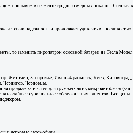
оящим прорывом в сегменте среднеразмерных пикапов. Сочетая в 
оказал свою надежность и продолжает удивлять выносливостью 
енты, то заменить пиропатрон основной батареи на Тесла Модел 
пр, Житомир, Запорожье, Ивано-Франковск, Киев, Кировоград, Л
, Чернигов, Черновцы.
 на продаже запчастей для грузовых авто, микроавтобусов (зап
м высочайшего уровня класс обслуживания клиентов. Все цены 
енеджером.
усы и легковые автомобили.