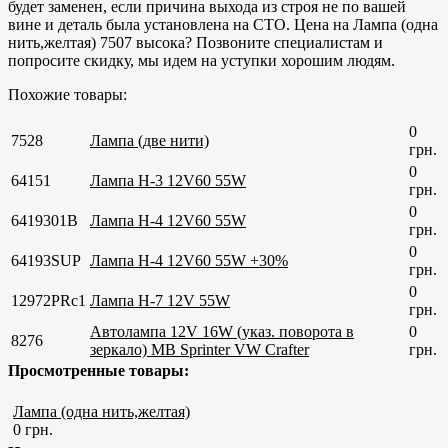
будет заменен, если причина выхода из строя не по вашей
вине и деталь была установлена на СТО. Цена на Лампа (одна
нить,желтая) 7507 высока? Позвоните специалистам и
попросите скидку, мы идем на уступки хорошим людям.
Похожие товары:
0
7528
Лампа (две нити)
грн.
0
64151
Лампа H-3 12V60 55W
грн.
0
6419301B
Лампа H-4 12V60 55W
грн.
0
64193SUP
Лампа H-4 12V60 55W +30%
грн.
0
12972PRс1
Лампа H-7 12V 55W
грн.
Автолампа 12V 16W (указ. поворота в
0
8276
зеркало) MB Sprinter VW Crafter
грн.
Просмотренные товары:
Лампа (одна нить,желтая)
0 грн.