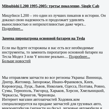
Mitsubishi L200 1995-2005: третье поколение, Single Cab
Мицубиси L200 – это один из лучших пикапов в истории. Он
доказал свою надежность и продолжает удивлять
выносливостью и неприхотливостью даже через...
Подробнее...
Замена пиропатрона основной батареи на Tesla
Если вы будете осторожны и вас есть все необходимые
инструменты, то заменить пиропатрон основной батареи на
Тесла Модел 3 или Y вполне реально....
Подробнее...
Больше новостей
Мы отправляем запчасти во все регионы Украны: Винница,
Днепр, Житомир, Запорожье, Ивано-Франковск, Киев,
Кировоград, Луцк, Львов, Николаев, Одесса, Полтава, Ровно,
Сумы, Тернополь, Ужгород, Харьков, Херсон, Хмельницкий,
Черкассы, Чернигов, Черновцы.
Интернет магазин автозапчастей Ходовик.ком
специализируется на продаже запчастей для грузовых авто,
микроавтобусов (запчасти на бусы), легковые автомобили и