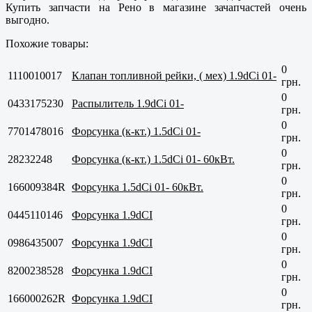
Купить запчасти на Рено в магазине зачапчастей очень
выгодно.
Похожие товары:
0
1110010017
Клапан топливной рейки, ( мех) 1.9dCi 01-
грн.
0
0433175230
Распылитель 1.9dCi 01-
грн.
0
7701478016
Форсунка (к-кт.) 1.5dCi 01-
грн.
0
28232248
Форсунка (к-кт.) 1.5dCi 01- 60кВт.
грн.
0
166009384R
Форсунка 1.5dCi 01- 60кВт.
грн.
0
0445110146
Форсунка 1.9dCI
грн.
0
0986435007
Форсунка 1.9dCI
грн.
0
8200238528
Форсунка 1.9dCI
грн.
0
166000262R
Форсунка 1.9dCI
грн.