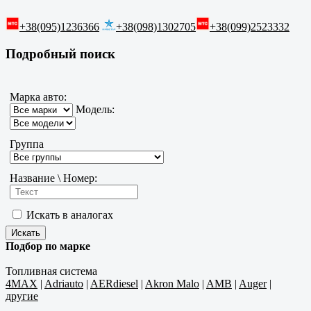
+38(095)1236366
+38(098)1302705
+38(099)2523332
Подробный поиск
Марка авто:
Модель:
Группа
Название \ Номер:
Искать в аналогах
Подбор по марке
Топливная система
4MAX
|
Adriauto
|
AERdiesel
|
Akron Malo
|
AMB
|
Auger
|
другие