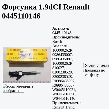
Форсунка 1.9dCI Renault
0445110146
Артикул:
0445110146
Производитель:
Bosch
Аналоги:
166000262R,
0986435007,
0986435087,
166000262R,
810027,
Предзаказ по
8200238528,
телефону
8200238528,
R0986435007,
R0986435087,
Увеличить
W0445110021,
изображение
W0445110056,
W0445110146
Применяемость:
Renault Trafic,