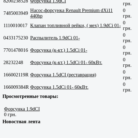
8200238528
Форсунка 1.9dCI
грн.
Насос-форсунка Renault Premium dXi11
0
7485003949
440hp
грн.
0
1110010017
Клапан топливной рейки, ( мех) 1.9dCi 01-
грн.
0
0433175230
Распылитель 1.9dCi 01-
грн.
0
7701478016
Форсунка (к-кт.) 1.5dCi 01-
грн.
0
28232248
Форсунка (к-кт.) 1.5dCi 01- 60кВт.
грн.
0
166002119R
Форсунка 1.5dCI (реставрация)
грн.
0
166009384R
Форсунка 1.5dCi 01- 60кВт.
грн.
Просмотренные товары:
Форсунка 1.9dCI
0 грн.
Новостная лента