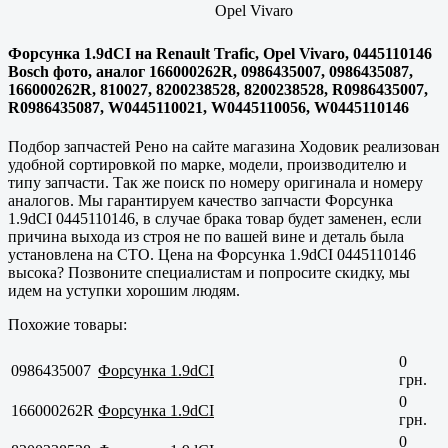
Opel Vivaro
Форсунка 1.9dCI на Renault Trafic, Opel Vivaro, 0445110146
Bosch фото, аналог 166000262R, 0986435007, 0986435087,
166000262R, 810027, 8200238528, 8200238528, R0986435007,
R0986435087, W0445110021, W0445110056, W0445110146
Подбор запчастей Рено на сайте магазина Ходовик реализован
удобной сортировкой по марке, модели, производителю и
типу запчасти. Так же поиск по номеру оригинала и номеру
аналогов. Мы гарантируем качество запчасти Форсунка
1.9dCI 0445110146, в случае брака товар будет заменен, если
причина выхода из строя не по вашей вине и деталь была
установлена на СТО. Цена на Форсунка 1.9dCI 0445110146
высока? Позвоните специалистам и попросите скидку, мы
идем на уступки хорошим людям.
Похожие товары:
0
0986435007
Форсунка 1.9dCI
грн.
0
166000262R
Форсунка 1.9dCI
грн.
0