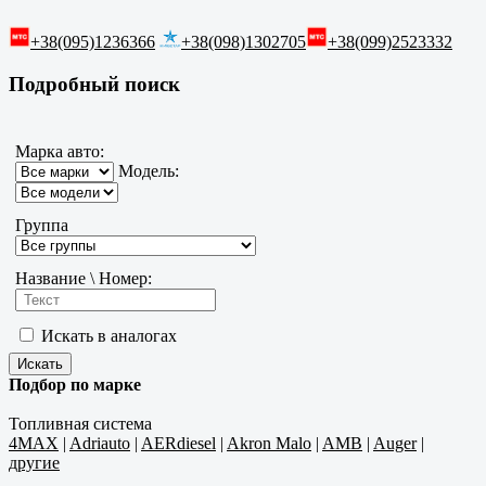
+38(095)1236366
+38(098)1302705
+38(099)2523332
Подробный поиск
Марка авто:
Модель:
Группа
Название \ Номер:
Искать в аналогах
Подбор по марке
Топливная система
4MAX
|
Adriauto
|
AERdiesel
|
Akron Malo
|
AMB
|
Auger
|
другие