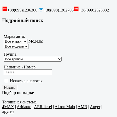
+38(095)1236366
+38(098)1302705
+38(099)2523332
Подробный поиск
Марка авто:
Модель:
Группа
Название \ Номер:
Искать в аналогах
Подбор по марке
Топливная система
4MAX
|
Adriauto
|
AERdiesel
|
Akron Malo
|
AMB
|
Auger
|
другие