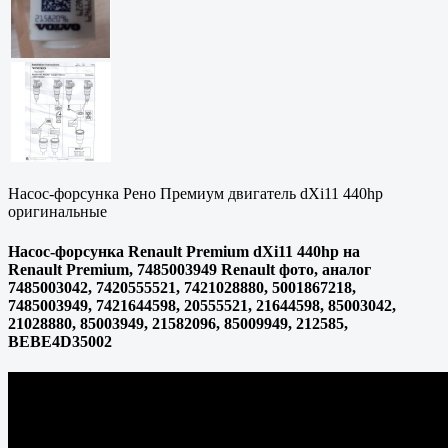
Насос-форсунка Рено Премиум двигатель dXi11 440hp
оригинальные
Насос-форсунка Renault Premium dXi11 440hp на
Renault Premium, 7485003949 Renault фото, аналог
7485003042, 7420555521, 7421028880, 5001867218,
7485003949, 7421644598, 20555521, 21644598, 85003042,
21028880, 85003949, 21582096, 85009949, 212585,
BEBE4D35002