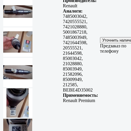
Производитель:
Renault
Аналоги:
7485003042,
7420555521,
7421028880,
5001867218,
7485003949,
7421644598,
Предзаказ по
20555521,
телефону
21644598,
85003042,
21028880,
85003949,
21582096,
85009949,
212585,
BEBE4D35002
Применяемость:
Renault Premium