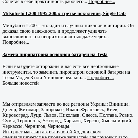
Сочетая в себе практичность рабочего...
Подробнее...
Mitsubishi L200 1995-2005: третье поколение, Single Cab
Мицубиси L200 – это один из лучших пикапов в истории. Он
доказал свою надежность и продолжает удивлять
выносливостью и неприхотливостью даже через...
Подробнее...
Замена пиропатрона основной батареи на Tesla
Если вы будете осторожны и вас есть все необходимые
инструменты, то заменить пиропатрон основной батареи на
Тесла Модел 3 или Y вполне реально....
Подробнее...
Больше новостей
Мы отправляем запчасти во все регионы Украны: Винница,
Днепр, Житомир, Запорожье, Ивано-Франковск, Киев,
Кировоград, Луцк, Львов, Николаев, Одесса, Полтава, Ровно,
Сумы, Тернополь, Ужгород, Харьков, Херсон, Хмельницкий,
Черкассы, Чернигов, Черновцы.
Интернет магазин автозапчастей Ходовик.ком
специализируется на продаже запчастей для грузовых авто,