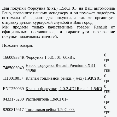
Для покупки Форсунка (к-кт.) 1.5dCi 01- на Ваш автомобиль
Рено, позвоните нашему менеджеру и он поможет подобрать
оптимальный вариант для покупки, а так же организует
отправку детали курьерской службой в Ваш город.
Мы продаем только
качественные
товары Renault от
официальных поставщиков, и гарантируем исключение
покупки поддельных запчстей.
Похожие товары:
0
166009384R
Форсунка 1.5dCi 01- 60кВт.
грн.
Насос-форсунка Renault Premium dXi11
0
7485003949
440hp
грн.
0
1110010017
Клапан топливной рейки, ( мех) 1.9dCi 01-
грн.
0
ENT250039
Клапан форсунки, 2.0-2.4DI Renault 1.5dCi
грн.
0
0433175230
Распылитель 1.9dCi 01-
грн.
0
8200815617
Топливная рейка 1.5dCi 00-
грн.