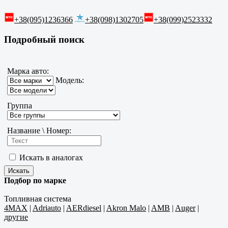
+38(095)1236366
+38(098)1302705
+38(099)2523332
Подробный поиск
Марка авто:
Модель:
Группа
Название \ Номер:
Искать в аналогах
Подбор по марке
Топливная система
4MAX
|
Adriauto
|
AERdiesel
|
Akron Malo
|
AMB
|
Auger
|
другие