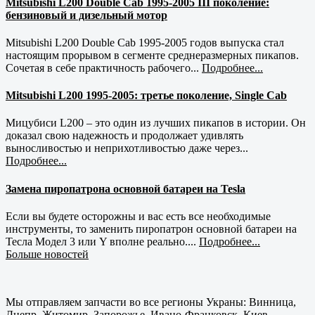
Mitsubishi L200 Double Cab 1995-2005 III поколение:
бензиновый и дизельный мотор
Mitsubishi L200 Double Cab 1995-2005 годов выпуска стал
настоящим прорывом в сегменте среднеразмерных пикапов.
Сочетая в себе практичность рабочего...
Подробнее...
Mitsubishi L200 1995-2005: третье поколение, Single Cab
Мицубиси L200 – это один из лучших пикапов в истории. Он
доказал свою надежность и продолжает удивлять
выносливостью и неприхотливостью даже через...
Подробнее...
Замена пиропатрона основной батареи на Tesla
Если вы будете осторожны и вас есть все необходимые
инструменты, то заменить пиропатрон основной батареи на
Тесла Модел 3 или Y вполне реально....
Подробнее...
Больше новостей
Мы отправляем запчасти во все регионы Украны: Винница,
Днепр, Житомир, Запорожье, Ивано-Франковск, Киев,