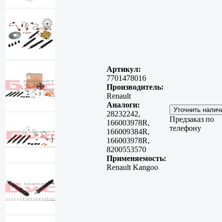
Артикул:
7701478016
Производитель:
Renault
Аналоги:
28232242,
Предзаказ по
166003978R,
телефону
166009384R,
166003978R,
8200553570
Применяемость:
Renault Kangoo