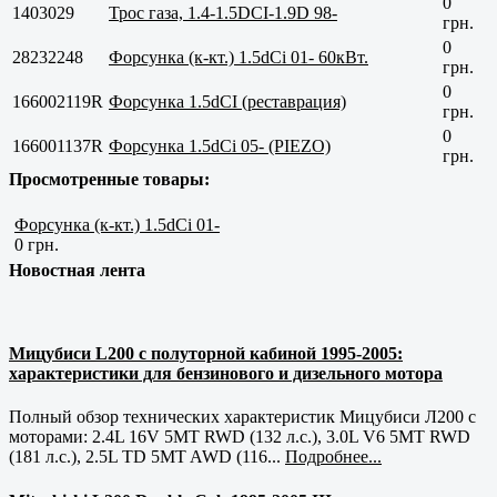
0
1403029
Трос газа, 1.4-1.5DCI-1.9D 98-
грн.
0
28232248
Форсунка (к-кт.) 1.5dCi 01- 60кВт.
грн.
0
166002119R
Форсунка 1.5dCI (реставрация)
грн.
0
166001137R
Форсунка 1.5dCi 05- (PIEZO)
грн.
Просмотренные товары:
Форсунка (к-кт.) 1.5dCi 01-
0 грн.
Новостная лента
Мицубиси L200 с полуторной кабиной 1995-2005:
характеристики для бензинового и дизельного мотора
Полный обзор технических характеристик Мицубиси Л200 с
моторами: 2.4L 16V 5MT RWD (132 л.с.), 3.0L V6 5MT RWD
(181 л.с.), 2.5L TD 5MT AWD (116...
Подробнее...