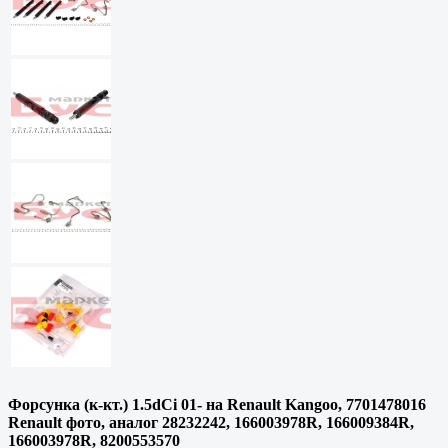
Форсунка (к-кт.) 1.5dCi 01- на Renault Kangoo, 7701478016
Renault фото, аналог 28232242, 166003978R, 166009384R,
166003978R, 8200553570