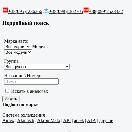
+38(095)1236366
+38(098)1302705
+38(099)2523332
Подробный поиск
Марка авто:
Модель:
Группа
Название \ Номер:
Искать в аналогах
Подбор по марке
Система охлаждения
Airtex
|
Akintech
|
Akron Malo
|
API
|
arcek
|
ATA
|
другие