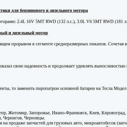
тики для бензинового и дизельного мотора
орами: 2.4L 16V 5MT RWD (132 л.с.), 3.0L V6 5MT RWD (181 л.
новый и дизельный мотор
оящим прорывом в сегменте среднеразмерных пикапов. Сочетая в 
оказал свою надежность и продолжает удивлять выносливостью 
енты, то заменить пиропатрон основной батареи на Тесла Модел 
пр, Житомир, Запорожье, Ивано-Франковск, Киев, Кировоград, Л
, Чернигов, Черновцы.
 на продаже запчастей для грузовых авто, микроавтобусов (зап