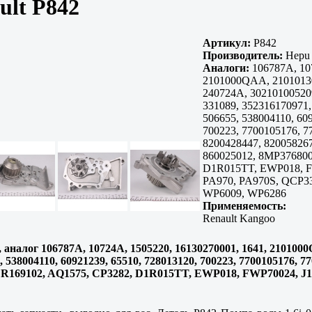
ult P842
Артикул:
P842
Производитель:
Hepu
Аналоги:
106787A, 107
2101000QAA, 21010130
240724A, 302101005209
331089, 352316170971,
506655, 538004110, 60
700223, 7700105176, 7
8200428447, 82005826
860025012, 8MP376800
D1R015TT, EWP018, FW
PA970, PA970S, QCP3
WP6009, WP6286
Применяемость:
Renault Kangoo
, аналог 106787A, 10724A, 1505220, 16130270001, 1641, 210100
5, 538004110, 60921239, 65510, 728013120, 700223, 7700105176, 
R169102, AQ1575, CP3282, D1R015TT, EWP018, FWP70024, J15