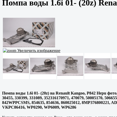
Помпа воды 1.6i 01- (20z) Rena
Увеличить изображение
Помпа воды 1.6i 01- (20z) на Renault Kangoo, P842 Hepu фото
30455, 330399, 331089, 352316170971, 470079, 50005170, 50665
842WPPCSMS, 854635, 854636, 860025012, 8MP376800221, AD
VKPC86416, WP0290, WP6009, WP6286