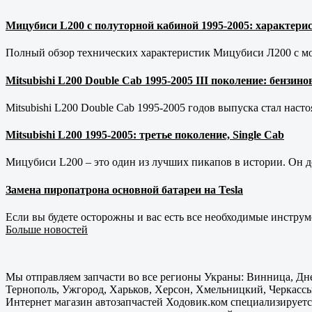
Мицубиси L200 с полуторной кабиной 1995-2005: характерис
Полный обзор технических характеристик Мицубиси Л200 с мот
Mitsubishi L200 Double Cab 1995-2005 III поколение: бензи
Mitsubishi L200 Double Cab 1995-2005 годов выпуска стал наст
Mitsubishi L200 1995-2005: третье поколение, Single Cab
Мицубиси L200 – это один из лучших пикапов в истории. Он д
Замена пиропатрона основной батареи на Tesla
Если вы будете осторожны и вас есть все необходимые инструм
Больше новостей
Мы отправляем запчасти во все регионы Украны: Винница, Дне
Тернополь, Ужгород, Харьков, Херсон, Хмельницкий, Черкассы
Интернет магазин автозапчастей Ходовик.ком специализируется