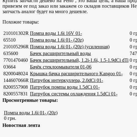
Купить запчасти дешево на Рено , это ваша цель, а наша про
привезем ее под заказ или закажем со складов поставщиков He
запчасть аналог будет на много дешевле.
Похожие товары:
210101302R
Помпа воды 1.6i 16V 01-
0 г
65510
Помпа воды 1.6i 01- (20z)
0 г
210105296R
Помпа воды 1.6i 01- (20z) (усиленная)
0 г
635600
Бачек расширительный воды
747
7701470460
Бачек раcширительный, 1.2i-1.6i, 1.5-1.9dCi dTi
0 г
03664
Бачёк стеклоомывателя 01-06
0 г
8200048024
Крышка бачка расширительного Kangoo 01-
0 г
144607066R
Патрубок интеркуллера, 2.0dCi 01-
0 г
8200557908
Патрубок помпы воды 1.5dCi 01-
0 г
8200557831
Патрубок системы охлаждения 1.5dCi 01-
0 г
Просмотренные товары:
Помпа воды 1.6i 01- (20z)
0 грн.
Новостная лента