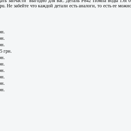
дать запчасти выгодно для вас. Деталь P842 Помпа воды 1.6i 01
pu. Не забейте что каждой детали есть аналоги, то есть ее можн
рн.
рн.
рн.
5 грн.
рн.
рн.
рн.
рн.
рн.
рн.