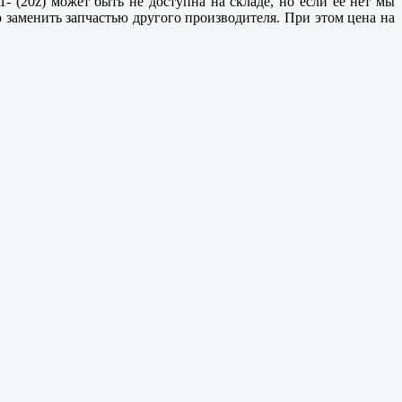
- (20z) может быть не доступна на складе, но если ее нет мы
о заменить запчастью другого производителя. При этом цена на