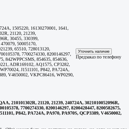
24A, 1505220, 16130270001, 1641,
2R, 21120, 21239,
6R, 30455, 330399,
 470079, 50005170,
921239, 65510, 728013120,
700105378, 7700274330, 8200146297,
Предзаказ по телефону
75, 842WPPCSMS, 854635, 854636,
221, ADR169102, AQ1575, CP3282,
P70024, J1511101, P842, PA724A,
389, V4650002, VKPC86416, WP0290,
0QAA, 210101302R, 21120, 21239, 240724A, 3021010052096R,
7700105378, 7700274330, 8200146297, 8200428447, 8200582675,
11101, P842, PA724A, PA970, PA970S, QCP3389, V4650002,