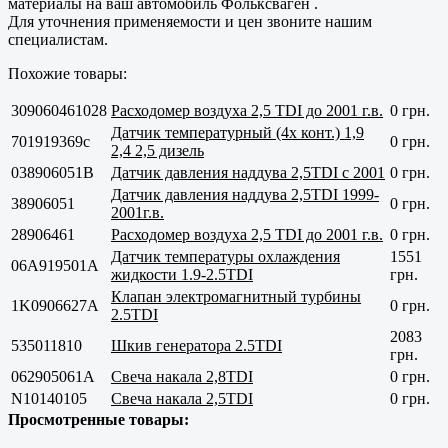
материалы на ваш автомобиль Фольксваген .
Для уточнения применяемости и цен звоните нашим
специалистам.
Похожие товары:
309060461028
Расходомер воздуха 2,5 TDI до 2001 г.в.
0 грн.
Датчик температурный (4х конт.) 1,9
701919369с
0 грн.
2,4 2,5 дизель
038906051B
Датчик давления наддува 2,5TDI с 2001
0 грн.
Датчик давления наддува 2,5TDI 1999-
38906051
0 грн.
2001г.в.
28906461
Расходомер воздуха 2,5 TDI до 2001 г.в.
0 грн.
Датчик температуры охлаждения
1551
06A919501A
жидкости 1.9-2.5TDI
грн.
Клапан электромагнитный турбины
1K0906627A
0 грн.
2.5TDI
2083
535011810
Шкив генератора 2.5TDI
грн.
062905061A
Свеча накала 2,8TDI
0 грн.
N10140105
Свеча накала 2,5TDI
0 грн.
Просмотренные товары: