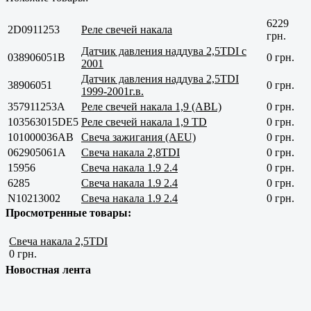
6229
2D0911253
Реле свечей накала
грн.
Датчик давления наддува 2,5TDI с
038906051B
0 грн.
2001
Датчик давления наддува 2,5TDI
38906051
0 грн.
1999-2001г.в.
357911253A
Реле свечей накала 1,9 (ABL)
0 грн.
103563015DE5
Реле свечей накала 1,9 TD
0 грн.
101000036AB
Свеча зажигания (AEU)
0 грн.
062905061A
Свеча накала 2,8TDI
0 грн.
15956
Свеча накала 1.9 2.4
0 грн.
6285
Свеча накала 1.9 2.4
0 грн.
N10213002
Свеча накала 1.9 2.4
0 грн.
Просмотренные товары:
Свеча накала 2,5TDI
0 грн.
Новостная лента