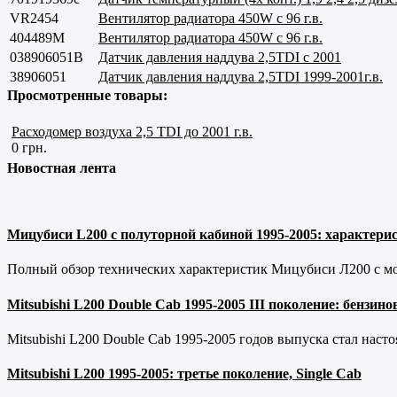
VR2454
Вентилятор радиатора 450W с 96 г.в.
404489M
Вентилятор радиатора 450W с 96 г.в.
038906051B
Датчик давления наддува 2,5TDI с 2001
38906051
Датчик давления наддува 2,5TDI 1999-2001г.в.
Просмотренные товары:
Расходомер воздуха 2,5 TDI до 2001 г.в.
0 грн.
Новостная лента
Мицубиси L200 с полуторной кабиной 1995-2005: характерис
Полный обзор технических характеристик Мицубиси Л200 с мот
Mitsubishi L200 Double Cab 1995-2005 III поколение: бензи
Mitsubishi L200 Double Cab 1995-2005 годов выпуска стал наст
Mitsubishi L200 1995-2005: третье поколение, Single Cab