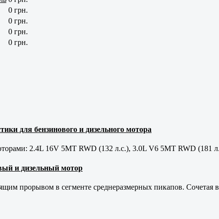
0 грн.
0 грн.
0 грн.
0 грн.
тики для бензинового и дизельного мотора
орами: 2.4L 16V 5MT RWD (132 л.с.), 3.0L V6 5MT RWD (181 л.
новый и дизельный мотор
оящим прорывом в сегменте среднеразмерных пикапов. Сочетая в 