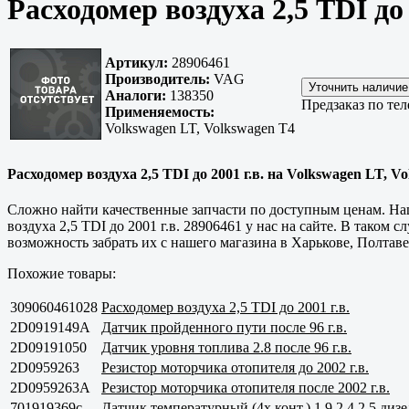
Расходомер воздуха 2,5 TDI до 
Артикул:
28906461
Производитель:
VAG
Аналоги:
138350
Предзаказ по те
Применяемость:
Volkswagen LT, Volkswagen T4
Расходомер воздуха 2,5 TDI до 2001 г.в. на Volkswagen LT, V
Сложно найти
качественные
запчасти по доступным ценам. Наш 
воздуха 2,5 TDI до 2001 г.в. 28906461 у нас на сайте. В таком
возможность забрать их с нашего магазина в
Харькове, Полтаве
Похожие товары:
309060461028
Расходомер воздуха 2,5 TDI до 2001 г.в.
2D0919149A
Датчик пройденного пути после 96 г.в.
2D09191050
Датчик уровня топлива 2.8 после 96 г.в.
2D0959263
Резистор моторчика отопителя до 2002 г.в.
2D0959263A
Резистор моторчика отопителя после 2002 г.в.
701919369с
Датчик температурный (4х конт.) 1,9 2,4 2,5 дизе