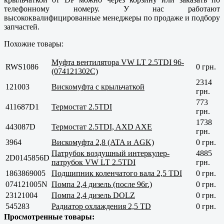
телефонному номеру. У нас работают
высококвалифицированные менеджеры по продаже и подбору
запчастей.
Похожие товары:
Муфта вентилятора VW LT 2.5TDI 96-
RWS1086
0 грн.
(074121302C)
2314
121003
Вискомуфта с крыльчаткой
грн.
773
411687D1
Термостат 2.5TDI
грн.
1738
443087D
Термостат 2.5TDI, AXD AXE
грн.
3964
Вискомуфта 2,8 (ATA и AGK)
0 грн.
Патрубок воздушный интеркулер-
4885
2D0145856D
патрубок VW LT 2.5TDI
грн.
1863869005
Подшипник коленчатого вала 2,5 TDI
0 грн.
074121005N
Помпа 2,4 дизель (после 96г.)
0 грн.
23121004
Помпа 2,4 дизель DOLZ
0 грн.
545283
Радиатор охлаждения 2,5 TD
0 грн.
Просмотренные товары: