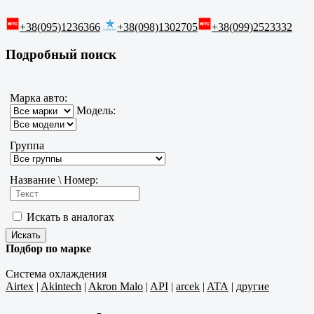
+38(095)1236366
+38(098)1302705
+38(099)2523332
Подробный поиск
Марка авто:
Модель:
Группа
Название \ Номер:
Искать в аналогах
Подбор по марке
Система охлаждения
Airtex
|
Akintech
|
Akron Malo
|
API
|
arcek
|
ATA
|
другие