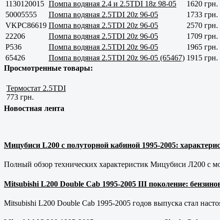
1130120015
Помпа водяная 2.4 и 2.5TDI 18z 98-05
1620 грн.
50005555
Помпа водяная 2.5TDI 20z 96-05
1733 грн.
VKPC86619
Помпа водяная 2.5TDI 20z 96-05
2570 грн.
22206
Помпа водяная 2.5TDI 20z 96-05
1709 грн.
P536
Помпа водяная 2.5TDI 20z 96-05
1965 грн.
65426
Помпа водяная 2.5TDI 20z 96-05 (65467)
1915 грн.
Просмотренные товары:
Термостат 2.5TDI
773 грн.
Новостная лента
Мицубиси L200 с полуторной кабиной 1995-2005: характерис
Полный обзор технических характеристик Мицубиси Л200 с мот
Mitsubishi L200 Double Cab 1995-2005 III поколение: бензи
Mitsubishi L200 Double Cab 1995-2005 годов выпуска стал наст