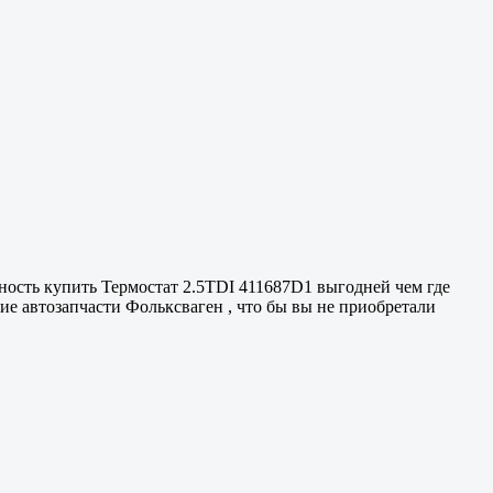
ность купить Термостат 2.5TDI 411687D1 выгодней чем где
е автозапчасти Фольксваген , что бы вы не приобретали