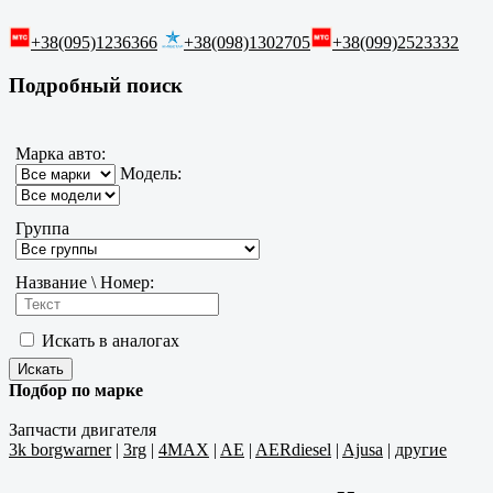
+38(095)1236366
+38(098)1302705
+38(099)2523332
Подробный поиск
Марка авто:
Модель:
Группа
Название \ Номер:
Искать в аналогах
Подбор по марке
Запчасти двигателя
3k borgwarner
|
3rg
|
4MAX
|
AE
|
AERdiesel
|
Ajusa
|
другие