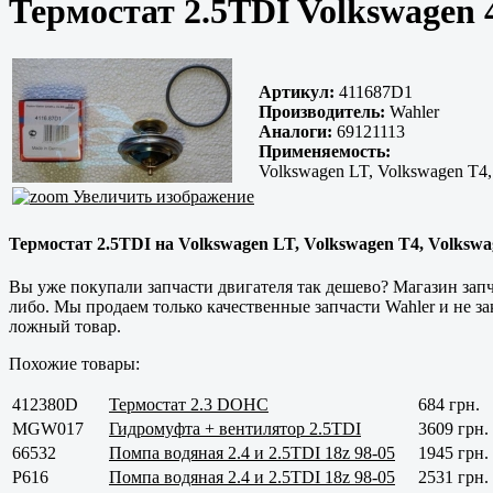
Термостат 2.5TDI Volkswagen 
Артикул:
411687D1
Производитель:
Wahler
Аналоги:
69121113
Применяемость:
Volkswagen LT, Volkswagen T4,
Увеличить изображение
Термостат 2.5TDI на Volkswagen LT, Volkswagen T4, Volkswag
Вы уже покупали запчасти двигателя так дешево? Магазин зап
либо. Мы продаем только
качественные
запчасти Wahler и не з
ложный товар.
Похожие товары:
412380D
Термостат 2.3 DOHC
684 грн.
MGW017
Гидромуфта + вентилятор 2.5TDI
3609 грн.
66532
Помпа водяная 2.4 и 2.5TDI 18z 98-05
1945 грн.
P616
Помпа водяная 2.4 и 2.5TDI 18z 98-05
2531 грн.