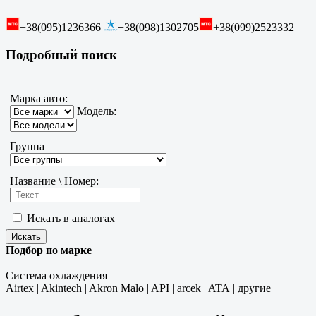
+38(095)1236366
+38(098)1302705
+38(099)2523332
Подробный поиск
Марка авто:
Модель:
Группа
Название \ Номер:
Искать в аналогах
Подбор по марке
Система охлаждения
Airtex
|
Akintech
|
Akron Malo
|
API
|
arcek
|
ATA
|
другие