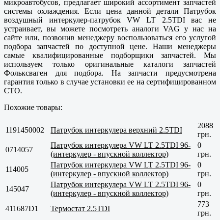
микроавтобусов, предлагает широкий ассортимент запчастей
системы охлаждения. Если цена данной детали Патрубок
воздушный интеркулер-патрубок VW LT 2.5TDI вас не
устраивает, вы можете посмотреть аналоги VAG у нас на
сайте или, позвонив менеджеру воспользоваться его услугой
подбора запчастей по доступной цене. Наши менеджеры
самые квалифицированные подборщики запчастей. Мы
используем только оригинальные каталоги запчастей
Фольксваген для подбора. На запчасти предусмотрена
гарантия только в случае установки ее на сертифицированном
СТО.
Похожие товары:
2088
1191450002
Патрубок интеркулера верхний 2.5TDI
грн.
Патрубок интеркулера VW LT 2.5TDI 96-
0
0714057
(интеркулер - впускной коллектор)
грн.
Патрубок интеркулера VW LT 2.5TDI 96-
0
114005
(интеркулер - впускной коллектор)
грн.
Патрубок интеркулера VW LT 2.5TDI 96-
0
145047
(интеркулер - впускной коллектор)
грн.
773
411687D1
Термостат 2.5TDI
грн.