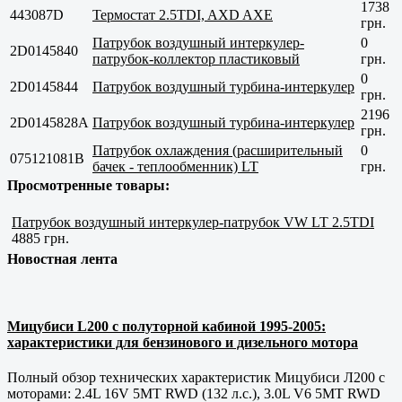
1738
443087D
Термостат 2.5TDI, AXD AXE
грн.
Патрубок воздушный интеркулер-
0
2D0145840
патрубок-коллектор пластиковый
грн.
0
2D0145844
Патрубок воздушный турбина-интеркулер
грн.
2196
2D0145828A
Патрубок воздушный турбина-интеркулер
грн.
Патрубок охлаждения (расширительный
0
075121081B
бачек - теплообменник) LT
грн.
Просмотренные товары:
Патрубок воздушный интеркулер-патрубок VW LT 2.5TDI
4885 грн.
Новостная лента
Мицубиси L200 с полуторной кабиной 1995-2005:
характеристики для бензинового и дизельного мотора
Полный обзор технических характеристик Мицубиси Л200 с
моторами: 2.4L 16V 5MT RWD (132 л.с.), 3.0L V6 5MT RWD