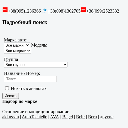
+38(095)1236366
+38(098)1302705
+38(099)2523332
Подробный поиск
Марка авто:
Модель:
Группа
Название \ Номер:
Искать в аналогах
Подбор по марке
Отопление и кондиционирование
akkussan
|
AutoTechteile
|
AVA
|
Begel
|
Behr
|
Beru
|
другие