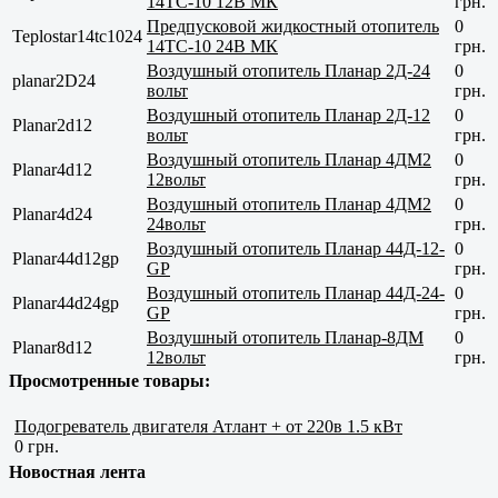
14ТС-10 12В МК
грн.
Предпусковой жидкостный отопитель
0
Teplostar14tc1024
14ТС-10 24В МК
грн.
Воздушный отопитель Планар 2Д-24
0
planar2D24
вольт
грн.
Воздушный отопитель Планар 2Д-12
0
Planar2d12
вольт
грн.
Воздушный отопитель Планар 4ДМ2
0
Planar4d12
12вольт
грн.
Воздушный отопитель Планар 4ДМ2
0
Planar4d24
24вольт
грн.
Воздушный отопитель Планар 44Д-12-
0
Planar44d12gp
GP
грн.
Воздушный отопитель Планар 44Д-24-
0
Planar44d24gp
GP
грн.
Воздушный отопитель Планар-8ДМ
0
Planar8d12
12вольт
грн.
Просмотренные товары:
Подогреватель двигателя Атлант + от 220в 1.5 кВт
0 грн.
Новостная лента