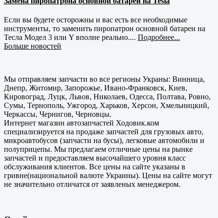
Замена пиропатрона основной батареи на Tesla
Если вы будете осторожны и вас есть все необходимые
инструменты, то заменить пиропатрон основной батареи на
Тесла Модел 3 или Y вполне реально....
Подробнее...
Больше новостей
Мы отправляем запчасти во все регионы Украны: Винница,
Днепр, Житомир, Запорожье, Ивано-Франковск, Киев,
Кировоград, Луцк, Львов, Николаев, Одесса, Полтава, Ровно,
Сумы, Тернополь, Ужгород, Харьков, Херсон, Хмельницкий,
Черкассы, Чернигов, Черновцы.
Интернет магазин автозапчастей Ходовик.ком
специализируется на продаже запчастей для грузовых авто,
микроавтобусов (запчасти на бусы), легковые автомобили и
полуприцепы. Мы предлагаем отличные цены на рынке
запчастей и предоставляем высочайшего уровня класс
обслуживания клиентов. Все цены на сайте указаны в
гривне(национальной валюте Украины). Цены на сайте могут
не значительно отличатся от заявленых менеджером.