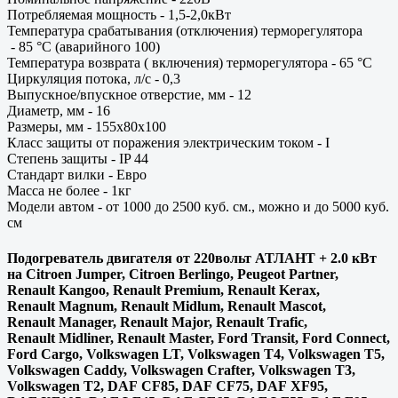
Потребляемая мощность - 1,5-2,0кВт
Температура срабатывания (отключения) терморегулятора
- 85 °C (аварийного 100)
Температура возврата ( включения) терморегулятора - 65 °C
Циркуляция потока, л/с - 0,3
Выпускное/впускное отверстие, мм - 12
Диаметр, мм - 16
Размеры, мм - 155х80х100
Класс защиты от поражения электрическим током - I
Степень защиты - IP 44
Стандарт вилки - Евро
Масса не более - 1кг
Модели автом - от 1000 до 2500 куб. см., можно и до 5000 куб.
см
Подогреватель двигателя от 220вольт АТЛАНТ + 2.0 кВт
на Citroen Jumper, Citroen Berlingo, Peugeot Partner,
Renault Kangoo, Renault Premium, Renault Kerax,
Renault Magnum, Renault Midlum, Renault Mascot,
Renault Manager, Renault Major, Renault Trafic,
Renault Midliner, Renault Master, Ford Transit, Ford Connect,
Ford Cargo, Volkswagen LT, Volkswagen T4, Volkswagen T5,
Volkswagen Caddy, Volkswagen Crafter, Volkswagen T3,
Volkswagen T2, DAF CF85, DAF CF75, DAF XF95,