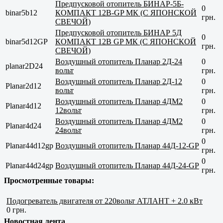
Предпусковой отопитель БИНАР-5Б-
0
binar5b12
КОМПАКТ 12В-GP МК (С ЯПОНСКОЙ
грн.
СВЕЧОЙ)
Предпусковой отопитель БИНАР 5Д
0
binar5d12GP
КОМПАКТ 12В GP МК (С ЯПОНСКОЙ
грн.
СВЕЧОЙ)
Воздушный отопитель Планар 2Д-24
0
planar2D24
вольт
грн.
Воздушный отопитель Планар 2Д-12
0
Planar2d12
вольт
грн.
Воздушный отопитель Планар 4ДМ2
0
Planar4d12
12вольт
грн.
Воздушный отопитель Планар 4ДМ2
0
Planar4d24
24вольт
грн.
0
Planar44d12gp
Воздушный отопитель Планар 44Д-12-GP
грн.
0
Planar44d24gp
Воздушный отопитель Планар 44Д-24-GP
грн.
Просмотренные товары:
Подогреватель двигателя от 220вольт АТЛАНТ + 2.0 кВт
0 грн.
Новостная лента