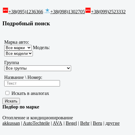
+38(095)1236366
+38(098)1302705
+38(099)2523332
Подробный поиск
Марка авто:
Модель:
Группа
Название \ Номер:
Искать в аналогах
Подбор по марке
Отопление и кондиционирование
akkussan
|
AutoTechteile
|
AVA
|
Begel
|
Behr
|
Beru
|
другие