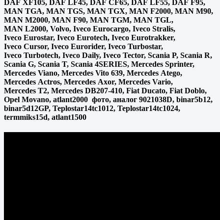
DAF XF105, DAF LF45, DAF CF65, DAF LF55, DAF F95,
MAN TGA, MAN TGS, MAN TGX, MAN F2000, MAN M90,
MAN M2000, MAN F90, MAN TGM, MAN TGL,
MAN L2000, Volvo, Iveco Eurocargo, Iveco Stralis,
Iveco Eurostar, Iveco Eurotech, Iveco Eurotrakker,
Iveco Cursor, Iveco Eurorider, Iveco Turbostar,
Iveco Turbotech, Iveco Daily, Iveco Tector, Scania P, Scania R,
Scania G, Scania T, Scania 4SERIES, Mercedes Sprinter,
Mercedes Viano, Mercedes Vito 639, Mercedes Atego,
Mercedes Actros, Mercedes Axor, Mercedes Vario,
Mercedes T2, Mercedes DB207-410, Fiat Ducato, Fiat Doblo,
Opel Movano, atlant2000 фото, аналог 9021038D, binar5b12,
binar5d12GP, Teplostar14tc1012, Teplostar14tc1024,
termmiks15d, atlant1500