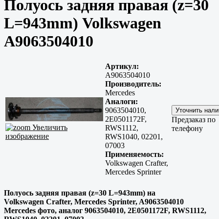
Полуось задняя правая (z=30
L=943mm) Volkswagen
A9063504010
Артикул:
A9063504010
Производитель:
Mercedes
Аналоги:
9063504010,
2E0501172F,
Предзаказ по
Увеличить
RWS1112,
телефону
изображение
RWS1040, 02201,
07003
Применяемость:
Volkswagen Crafter,
Mercedes Sprinter
Полуось задняя правая (z=30 L=943mm) на
Volkswagen Crafter, Mercedes Sprinter, A9063504010
Mercedes фото, аналог 9063504010, 2E0501172F, RWS1112,