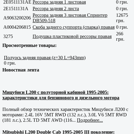
2E0511131AE
Рессора задняя 1 листовая
0 грн.
2E1511131A
Рессора задняя 2 листа
0 грн.
Рессора задняя 3 листовая Спринтер
12675
A9063200206
DB509-518
грн.
A0004206815
Скоба заднего суппорта (спарка) правая
0 грн.
266
3275
Подушка пластиковой рессоры правая
грн.
Просмотренные товары:
Полуось задняя правая (z=30 L=943mm)
0 грн.
Новостная лента
Мицубиси L200 с полуторной кабиной 1995-2005:
характеристики для бензинового и дизельного мотора
Полный обзор технических характеристик Мицубиси Л200 с
моторами: 2.4L 16V 5MT RWD (132 л.с.), 3.0L V6 5MT RWD
(181 л.с.), 2.5L TD 5MT AWD (116...
Подробнее...
Mitsubishi L200 Double Cab 1995-2005 III поколение: