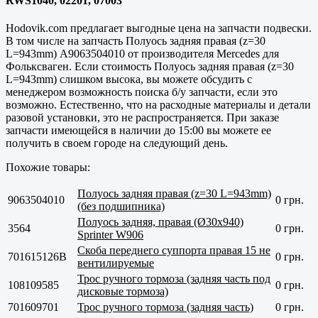
RWS1040, 02201, 07003
Hodovik.com предлагает выгодные цена на запчасти подвески.
В том числе на запчасть Полуось задняя правая (z=30
L=943mm) A9063504010 от производителя Mercedes для
Фольксваген. Если стоимость Полуось задняя правая (z=30
L=943mm) слишком высока, вы можете обсудить с
менеджером возможность поиска б/у запчасти, если это
возможно. Естественно, что на расходные материалы и детали
разовой установки, это не распространяется. При заказе
запчасти имеющейся в наличии до 15:00 вы можете ее
получить в своем городе на следующий день.
Похожие товары:
Полуось задняя правая (z=30 L=943mm)
9063504010
0 грн.
(без подшипника)
Полуось задняя, правая (Ø30x940)
3564
0 грн.
Sprinter W906
Скоба переднего суппорта правая 15 не
701615126B
0 грн.
вентилируемые
Трос ручного тормоза (задняя часть под
108109585
0 грн.
дисковые тормоза)
701609701
Трос ручного тормоза (задняя часть)
0 грн.