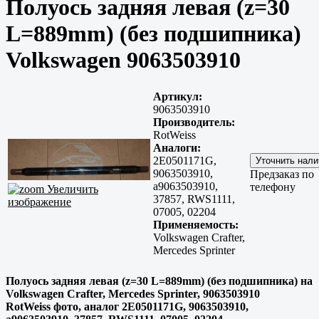
Полуось задняя левая (z=30
L=889mm) (без подшипника)
Volkswagen 9063503910
Артикул:
9063503910
Производитель:
RotWeiss
Аналоги:
2E0501171G,
9063503910,
Предзаказ по
a9063503910,
телефону
Увеличить
37857, RWS1111,
изображение
07005, 02204
Применяемость:
Volkswagen Crafter,
Mercedes Sprinter
Полуось задняя левая (z=30 L=889mm) (без подшипника) на
Volkswagen Crafter, Mercedes Sprinter, 9063503910
RotWeiss фото, аналог 2E0501171G, 9063503910,