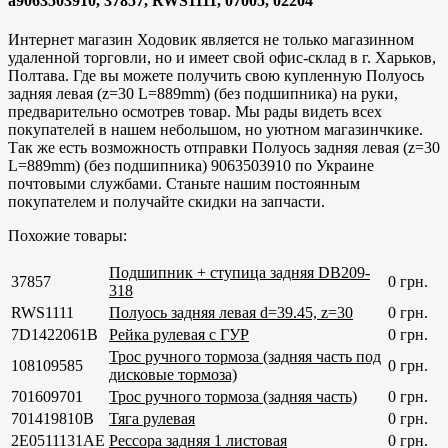
a9063503910, 37857, RWS1111, 07005, 02204
Интернет магазин Ходовик является не только магазинном
удаленной торговли, но и имеет свой офис-склад в г.
Харьков,
Полтава
. Где вы можете получить свою купленную Полуось
задняя левая (z=30 L=889mm) (без подшипника) на руки,
предварительно осмотрев товар. Мы рады видеть всех
покупателей в нашем небольшом, но уютном магазинчкике.
Так же есть возможность отправки Полуось задняя левая (z=30
L=889mm) (без подшипника) 9063503910 по Украине
почтовыми службами. Станьте нашим постоянным
покупателем и получайте скидки на запчасти.
Похожие товары:
Подшипник + ступица задняя DB209-
37857
0 грн.
318
RWS1111
Полуось задняя левая d=39.45, z=30
0 грн.
7D1422061B
Рейка рулевая с ГУР
0 грн.
Трос ручного тормоза (задняя часть под
108109585
0 грн.
дисковые тормоза)
701609701
Трос ручного тормоза (задняя часть)
0 грн.
701419810B
Тяга рулевая
0 грн.
2E0511131AE
Рессора задняя 1 листовая
0 грн.