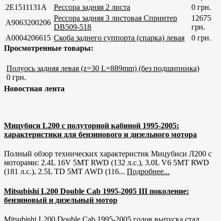
2E1511131A
Рессора задняя 2 листа
0 грн.
Рессора задняя 3 листовая Спринтер
12675
A9063200206
DB509-518
грн.
A0004206615
Скоба заднего суппорта (спарка) левая
0 грн.
Просмотренные товары:
Полуось задняя левая (z=30 L=889mm) (без подшипника)
0 грн.
Новостная лента
Мицубиси L200 с полуторной кабиной 1995-2005:
характеристики для бензинового и дизельного мотора
Полный обзор технических характеристик Мицубиси Л200 с
моторами: 2.4L 16V 5MT RWD (132 л.с.), 3.0L V6 5MT RWD
(181 л.с.), 2.5L TD 5MT AWD (116...
Подробнее...
Mitsubishi L200 Double Cab 1995-2005 III поколение:
бензиновый и дизельный мотор
Mitsubishi L200 Double Cab 1995-2005 годов выпуска стал