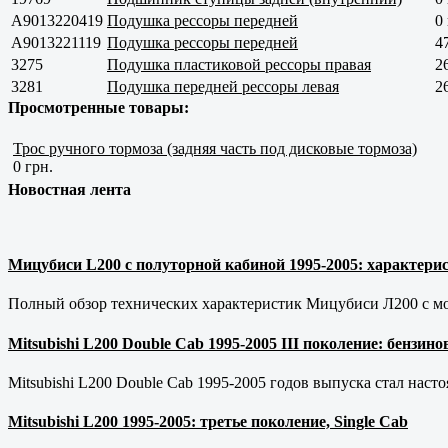
A9013220419
Подушка рессоры передней
0
A9013221119
Подушка рессоры передней
4
3275
Подушка пластиковой рессоры правая
2
3281
Подушка передней рессоры левая
2
Просмотренные товары:
Трос ручного тормоза (задняя часть под дисковые тормоза)
0 грн.
Новостная лента
Мицубиси L200 с полуторной кабиной 1995-2005: характерис
Полный обзор технических характеристик Мицубиси Л200 с мот
Mitsubishi L200 Double Cab 1995-2005 III поколение: бензи
Mitsubishi L200 Double Cab 1995-2005 годов выпуска стал наст
Mitsubishi L200 1995-2005: третье поколение, Single Cab