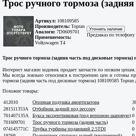
Трос ручного тормоза (задняя
Артикул:
108109585
Производитель:
Topran
Аналоги:
7D0609701
Предзаказ по телефону
Применяемость:
Volkswagen T4
Трос ручного тормоза (задняя часть под дисковые тормоза) 
Интернет магазин ходовик продает запчасти по низким ценам. 
Мы всегда лояльно относимся к построению цен и готовы пр
тормоза (задняя часть под дисковые тормоза) 108109585 Topran
Похожие товары:
412010
Опорная подушка амортизатора
3
281511353A
Отбойник задний под рессору
0
701407135A
Букса эксцентриковая (под верхнюю шаровую)
0
701609701
Трос ручного тормоза (задняя часть)
0
074145771C
Трубка турбины подающий 2.5TDI
0
19769
Подшипник ступицы задней (внутренний)
0