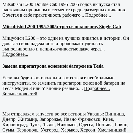
Mitsubishi L200 Double Cab 1995-2005 годов выпуска стал
настоящим прорывом в сегменте среднеразмерных пикапов.
Сочетая в себе практичность рабочего...
Подробнее...
Mitsubishi L200 1995-2005: третье поколение, Single Cab
Мицубиси L200 – это один из лучших пикапов в истории. Он
доказал свою надежность и продолжает удивлять
выносливостью и неприхотливостью даже через...
Подробнее...
Замена пиропатрона основной батареи на Tesla
Если вы будете осторожны и вас есть все необходимые
инструменты, то заменить пиропатрон основной батареи на
Тесла Модел 3 или Y вполне реально....
Подробнее...
Больше новостей
Мы отправляем запчасти во все регионы Украны: Винница,
Днепр, Житомир, Запорожье, Ивано-Франковск, Киев,
Кировоград, Луцк, Львов, Николаев, Одесса, Полтава, Ровно,
Сумы, Тернополь, Ужгород, Харьков, Херсон, Хмельницкий,