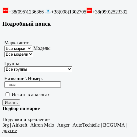
+38(095)1236366
+38(098)1302705
+38(099)2523332
Подробный поиск
Марка авто:
Модель:
Группа
Название \ Номер:
Искать в аналогах
Подбор по марке
Подушки и крепление
3rg
|
Airkraft
|
Akron Malo
|
Auger
|
AutoTechteile
|
BCGUMA
|
другие