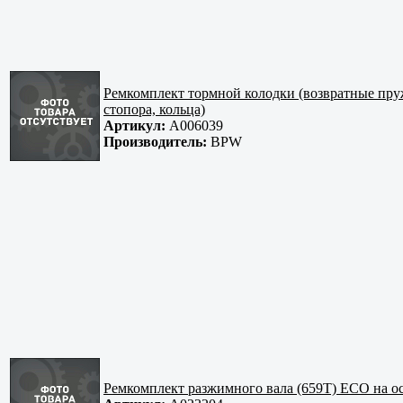
Ремкомплект тормной колодки (возвратные пр
стопора, кольца)
Артикул:
A006039
Производитель:
BPW
Ремкомплект разжимного вала (659T) ECO на о