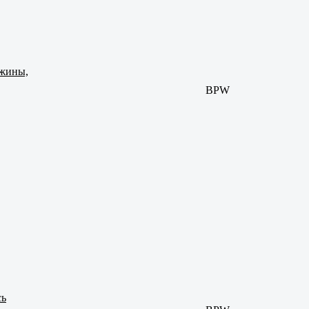
ужины,
BPW
сь