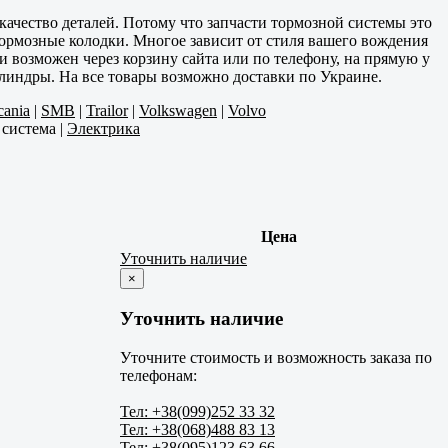
качество деталей. Потому что запчасти тормозной системы это
тормозные колодки. Многое зависит от стиля вашего вождения
 возможен через корзину сайта или по телефону, на прямую у
линдры. На все товары возможно доставки по Украине.
cania
|
SMB
|
Trailor
|
Volkswagen
|
Volvo
 система
|
Электрика
Цена
Уточнить наличие
×
Уточнить наличие
Уточните стоимость и возможность заказа по
телефонам:
Тел: +38(099)252 33 32
Тел: +38(068)488 83 13
Тел: +38(095)123 63 66