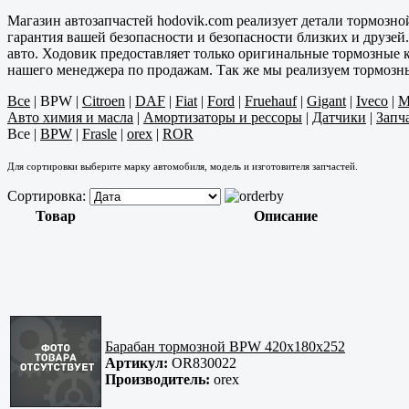
Магазин автозапчастей hodovik.com реализует детали тормозно
гарантия вашей безопасности и безопасности близких и друзей
авто. Ходовик предоставляет только оригинальные тормозные к
нашего менеджера по продажам. Так же мы реализуем тормозны
Все
|
BPW
|
Citroen
|
DAF
|
Fiat
|
Ford
|
Fruehauf
|
Gigant
|
Iveco
|
Авто химия и масла
|
Амортизаторы и рессоры
|
Датчики
|
Запч
Все
|
BPW
|
Frasle
|
orex
|
ROR
Для сортировки выберите марку автомобиля, модель и изготовителя запчастей.
Сортировка:
Товар
Описание
Барабан тормозной BPW 420х180х252
Артикул:
OR830022
Производитель:
orex