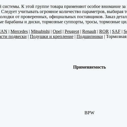
й системы. К этой группе товара применяют особое внимание за 
. Следует учитывать огромное количество параметров, выбирая 
олодки от проверенных, официальных поставщиков. Заказ детали
е барабаны и диски, тормозные суппорты, тросы, тормозные ци
MAN
|
Mercedes
|
Mitsubishi
|
Opel
|
Peugeot
|
Renault
|
ROR
|
SAF
|
S
асти подвески
|
Подушки и крепление
|
Подшипники
|
Тормозная
Применяемость
BPW