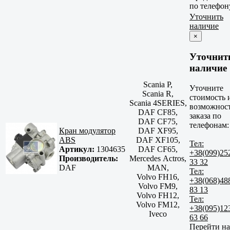
по телефон
Уточнить
наличие
×
Уточнит
наличие
Scania P,
Уточните
Scania R,
стоимость 
Scania 4SERIES,
возможнос
DAF CF85,
заказа по
DAF CF75,
телефонам:
Кран модулятор
DAF XF95,
ABS
DAF XF105,
Тел:
Артикул:
1304635
DAF CF65,
+38(099)25
Производитель:
Mercedes Actros,
33 32
DAF
MAN,
Тел:
Volvo FH16,
+38(068)48
Volvo FM9,
83 13
Volvo FH12,
Тел:
Volvo FM12,
+38(095)12
Iveco
63 66
Перейти на