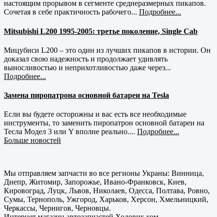
настоящим прорывом в сегменте среднеразмерных пикапов.
Сочетая в себе практичность рабочего...
Подробнее...
Mitsubishi L200 1995-2005: третье поколение, Single Cab
Мицубиси L200 – это один из лучших пикапов в истории. Он
доказал свою надежность и продолжает удивлять
выносливостью и неприхотливостью даже через...
Подробнее...
Замена пиропатрона основной батареи на Tesla
Если вы будете осторожны и вас есть все необходимые
инструменты, то заменить пиропатрон основной батареи на
Тесла Модел 3 или Y вполне реально....
Подробнее...
Больше новостей
Мы отправляем запчасти во все регионы Украны: Винница,
Днепр, Житомир, Запорожье, Ивано-Франковск, Киев,
Кировоград, Луцк, Львов, Николаев, Одесса, Полтава, Ровно,
Сумы, Тернополь, Ужгород, Харьков, Херсон, Хмельницкий,
Черкассы, Чернигов, Черновцы.
Интернет магазин автозапчастей Ходовик.ком