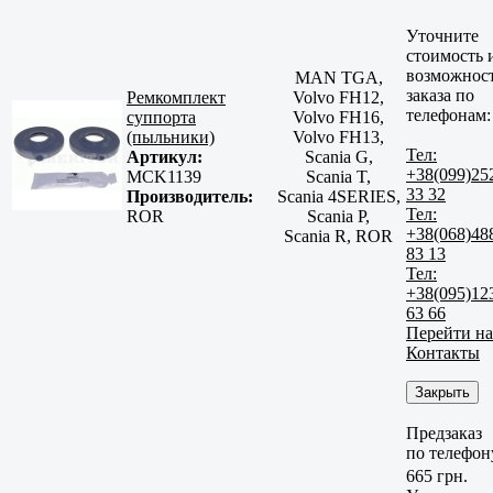
Уточните
стоимость 
возможнос
MAN TGA,
заказа по
Ремкомплект
Volvo FH12,
телефонам:
суппорта
Volvo FH16,
(пыльники)
Volvo FH13,
Тел:
Артикул:
Scania G,
+38(099)25
MCK1139
Scania T,
33 32
Производитель:
Scania 4SERIES,
Тел:
ROR
Scania P,
+38(068)48
Scania R, ROR
83 13
Тел:
+38(095)12
63 66
Перейти на
Контакты
Закрыть
Предзаказ
по телефон
665 грн.