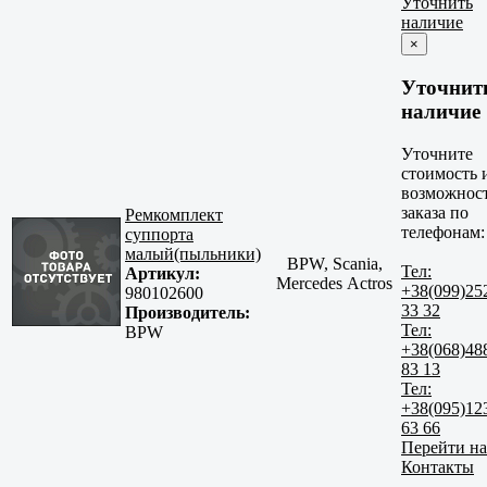
Уточнить
наличие
×
Уточнит
наличие
Уточните
стоимость 
возможнос
заказа по
Ремкомплект
телефонам:
суппорта
малый(пыльники)
BPW, Scania,
Тел:
Артикул:
Mercedes Actros
+38(099)25
980102600
33 32
Производитель:
Тел:
BPW
+38(068)48
83 13
Тел:
+38(095)12
63 66
Перейти на
Контакты