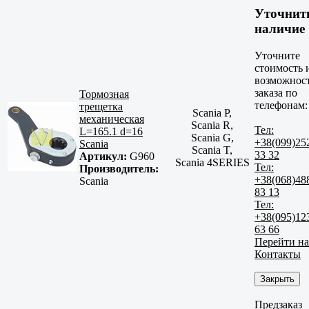
Уточнит
наличие
Уточните
стоимость 
возможнос
заказа по
Тормозная
телефонам:
трещетка
Scania P,
механическая
Scania R,
Тел:
L=165.1 d=16
Scania G,
+38(099)25
Scania
Scania T,
33 32
Артикул:
G960
Scania 4SERIES
Тел:
Производитель:
+38(068)48
Scania
83 13
Тел:
+38(095)12
63 66
Перейти на
Контакты
Закрыть
Предзаказ