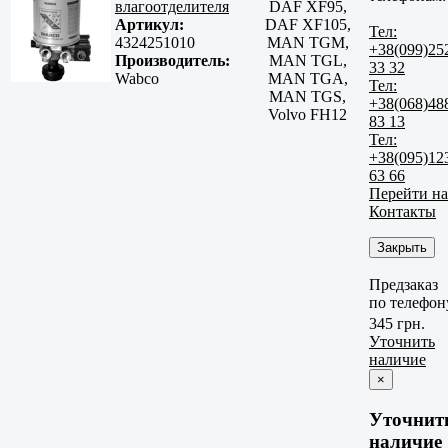
влагоотделителя
DAF XF95,
Артикул:
DAF XF105,
Тел:
4324251010
MAN TGM,
+38(099)25
Производитель:
MAN TGL,
33 32
Wabco
MAN TGA,
Тел:
MAN TGS,
+38(068)48
Volvo FH12
83 13
Тел:
+38(095)12
63 66
Перейти на
Контакты
Закрыть
Предзаказ
по телефон
345 грн.
Уточнить
наличие
×
Уточнит
наличие