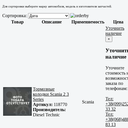
Для сортировки выберите марку автомобиля, модель и изготовителя запчастей.
Сортировка:
Товар
Описание
Применяемость
Цена
Уточнить
наличие
×
Уточнит
наличие
Уточните
стоимость 
возможнос
заказа по
телефонам:
Тормозные
колодки Scania 2 3
Тел:
Series
Scania
+38(099)25
Артикул:
118770
33 32
Производитель:
Тел:
Diesel Technic
+38(068)48
83 13