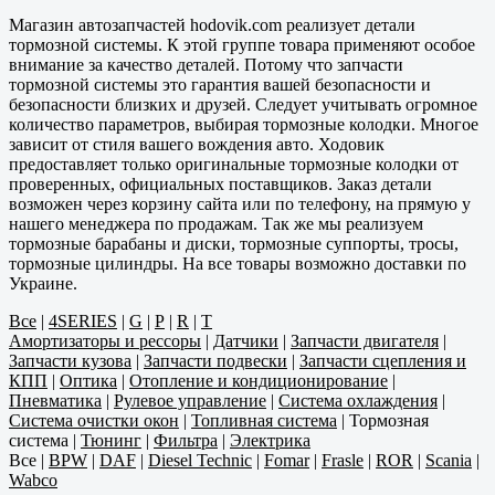
Магазин автозапчастей hodovik.com реализует детали
тормозной системы. К этой группе товара применяют особое
внимание за качество деталей. Потому что запчасти
тормозной системы это гарантия вашей безопасности и
безопасности близких и друзей. Следует учитывать огромное
количество параметров, выбирая тормозные колодки. Многое
зависит от стиля вашего вождения авто. Ходовик
предоставляет только оригинальные тормозные колодки от
проверенных, официальных поставщиков. Заказ детали
возможен через корзину сайта или по телефону, на прямую у
нашего менеджера по продажам. Так же мы реализуем
тормозные барабаны и диски, тормозные суппорты, тросы,
тормозные цилиндры. На все товары возможно доставки по
Украине.
Все
|
4SERIES
|
G
|
P
|
R
|
T
Амортизаторы и рессоры
|
Датчики
|
Запчасти двигателя
|
Запчасти кузова
|
Запчасти подвески
|
Запчасти сцепления и
КПП
|
Оптика
|
Отопление и кондиционирование
|
Пневматика
|
Рулевое управление
|
Система охлаждения
|
Система очистки окон
|
Топливная система
|
Тормозная
система
|
Тюнинг
|
Фильтра
|
Электрика
Все
|
BPW
|
DAF
|
Diesel Technic
|
Fomar
|
Frasle
|
ROR
|
Scania
|
Wabco