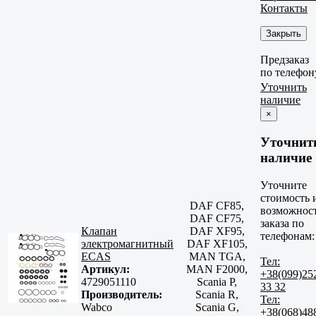
Контакты
Закрыть
Предзаказ
по телефон
Уточнить
наличие
×
Уточнит
наличие
Уточните
стоимость 
DAF CF85,
возможнос
DAF CF75,
заказа по
Клапан
DAF XF95,
телефонам:
электромагнитный
DAF XF105,
ECAS
MAN TGA,
Тел:
Артикул:
MAN F2000,
+38(099)25
4729051110
Scania P,
33 32
Производитель:
Scania R,
Тел:
Wabco
Scania G,
+38(068)48