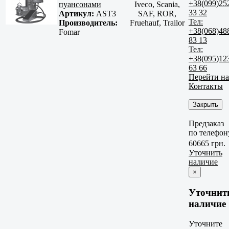
+38(099)25
пуансонами
Iveco, Scania,
33 32
Артикул:
AST3
SAF, ROR,
Тел:
Производитель:
Fruehauf, Trailor
+38(068)48
Fomar
83 13
Тел:
+38(095)12
63 66
Перейти на
Контакты
Закрыть
Предзаказ
по телефон
60665 грн.
Уточнить
наличие
×
Уточнит
наличие
Уточните