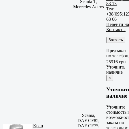
Scania T,
83 13
Mercedes Actros
Тел:
+38(095)12
63 66
Перейти на
Контакты
Закрыть
Предзаказ
по телефон
25916 грн.
Уточнить
наличие
×
Уточнит
наличие
Уточните
стоимость 
Scania,
возможнос
DAF CF85,
заказа по
Кран
DAF CF75,
телефонам: