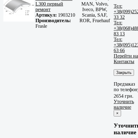
L300 первый
MAN, Volvo,
Тел:
ремонт
Iveco, BPW,
+38(099)25
Артикул:
1903210
Scania, SAF,
33 32
Производитель:
ROR, Fruehauf
Тел:
Frasle
+38(068)48
83 13
Тел:
+38(095)12
63 66
Перейти на
Контакты
Закрыть
Предзаказ
по телефон
2654 грн.
Уточнить
наличие
×
Уточнит
наличие