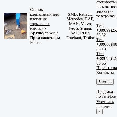
стоимость 
возможнос
Станок
заказа по
клепальный для
SMB, Renault,
телефонам:
клепания
Mercedes, DAF,
тормозных
MAN, Volvo,
Тел:
накладок
Iveco, Scania,
+38(099)25
Артикул:
WK2
SAF, ROR,
33 32
Производитель:
Fruehauf, Trailor
Тел:
Fomar
+38(068)48
83 13
Тел:
+38(095)12
63 66
Перейти на
Контакты
Закрыть
Предзаказ
по телефон
Уточнить
наличие
×