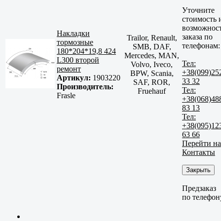
Уточните
стоимость 
возможнос
Накладки
заказа по
Trailor, Renault,
тормозные
телефонам:
SMB, DAF,
180*204*19,8 424
Mercedes, MAN,
L300 второй
Тел:
Volvo, Iveco,
ремонт
+38(099)25
BPW, Scania,
Артикул:
1903220
33 32
SAF, ROR,
Производитель:
Тел:
Fruehauf
Frasle
+38(068)48
83 13
Тел:
+38(095)12
63 66
Перейти на
Контакты
Закрыть
Предзаказ
по телефон