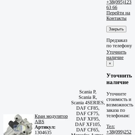
+38(095)123
63 66
Перейти на
Контакты
Закрыть
Предзаказ
по телефону
Уточнить
наличие
×
Уточнить
наличие
Scania P,
Уточните
Scania R,
стоимость и
Scania 4SERIES,
возможность
DAF CF85,
заказа по
DAF CF75,
телефонам:
Кран модулятор
DAF XF95,
ABS
DAF XF105,
Тел:
Артикул:
DAF CF65,
+38(099)252
1304635