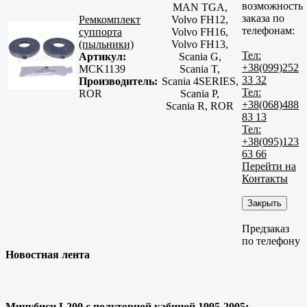
возможность
MAN TGA,
заказа по
Ремкомплект
Volvo FH12,
телефонам:
суппорта
Volvo FH16,
(пыльники)
Volvo FH13,
Тел:
Артикул:
Scania G,
+38(099)252
MCK1139
Scania T,
33 32
Производитель:
Scania 4SERIES,
Тел:
ROR
Scania P,
+38(068)488
Scania R, ROR
83 13
Тел:
+38(095)123
63 66
Перейти на
Контакты
Закрыть
Предзаказ
по телефону
Новостная лента
Мицубиси L200 с полуторной кабиной 1995-2005: