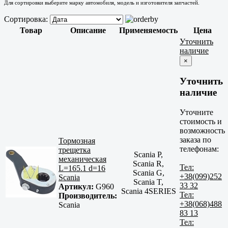
Для сортировки выберите марку автомобиля, модель и изготовителя запчастей.
Сортировка:
Товар
Описание
Применяемость
Цена
Уточнить
наличие
×
Уточнить
наличие
Уточните
стоимость и
возможность
заказа по
Тормозная
телефонам:
трещетка
Scania P,
механическая
Scania R,
Тел:
L=165.1 d=16
Scania G,
+38(099)252
Scania
Scania T,
33 32
Артикул:
G960
Scania 4SERIES
Тел:
Производитель:
+38(068)488
Scania
83 13
Тел: