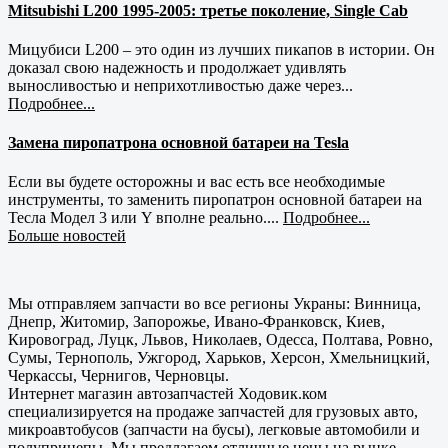
Mitsubishi L200 1995-2005: третье поколение, Single Cab
Мицубиси L200 – это один из лучших пикапов в истории. Он
доказал свою надежность и продолжает удивлять
выносливостью и неприхотливостью даже через...
Подробнее...
Замена пиропатрона основной батареи на Tesla
Если вы будете осторожны и вас есть все необходимые
инструменты, то заменить пиропатрон основной батареи на
Тесла Модел 3 или Y вполне реально....
Подробнее...
Больше новостей
Мы отправляем запчасти во все регионы Украны: Винница,
Днепр, Житомир, Запорожье, Ивано-Франковск, Киев,
Кировоград, Луцк, Львов, Николаев, Одесса, Полтава, Ровно,
Сумы, Тернополь, Ужгород, Харьков, Херсон, Хмельницкий,
Черкассы, Чернигов, Черновцы.
Интернет магазин автозапчастей Ходовик.ком
специализируется на продаже запчастей для грузовых авто,
микроавтобусов (запчасти на бусы), легковые автомобили и
полуприцепы. Мы предлагаем отличные цены на рынке