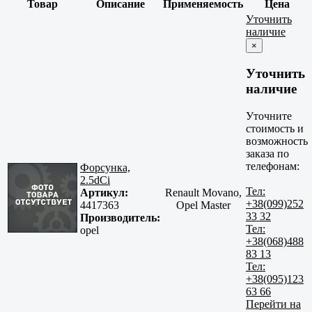
Товар
Описание
Применяемость
Цена
Уточнить
наличие
×
Уточнить
наличие
Уточните
стоимость и
возможность
заказа по
телефонам:
Форсунка,
2.5dCi
Тел:
Артикул:
Renault Movano,
+38(099)252
4417363
Opel Master
33 32
Производитель:
Тел:
opel
+38(068)488
83 13
Тел:
+38(095)123
63 66
Перейти на