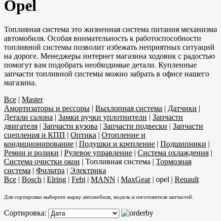
Opel
Топливная система это жизненная система питания механизма
автомобиля. Особая внимательность к работоспособности
топливной системы позволит избежать неприятных ситуаций
на дороге. Менеджеры интернет магазина ходовик с радостью
помогут вам подобрать необходимые детали. Купленные
запчасти топливной системы можно забрать в офисе нашего
магазина.
Все
|
Master
Амортизаторы и рессоры
|
Выхлопная система
|
Датчики
|
Детали салона
|
Замки ручки уплотнители
|
Запчасти
двигателя
|
Запчасти кузова
|
Запчасти подвески
|
Запчасти
сцепления и КПП
|
Оптика
|
Отопление и
кондиционирование
|
Подушки и крепление
|
Подшипники
|
Ремни и ролики
|
Рулевое управление
|
Система охлаждения
|
Система очистки окон
|
Топливная система
|
Тормозная
система
|
Фильтра
|
Электрика
Все
|
Bosch
|
Elring
|
Febi
|
MANN
|
MaxGear
|
opel
|
Renault
Для сортировки выберите марку автомобиля, модель и изготовителя запчастей.
Сортировка: